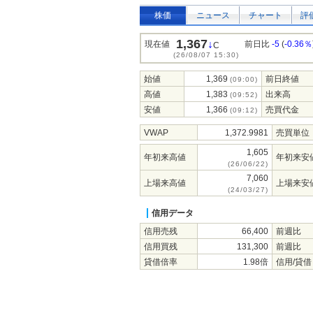
株価
ニュース
チャート
評
1,367
↓
現在値
前日比
-5
(
-0.36％
C
(26/08/07 15:30)
始値
1,369
前日終値
(09:00)
高値
1,383
出来高
(09:52)
安値
1,366
売買代金
(09:12)
VWAP
1,372.9981
売買単位
1,605
年初来高値
年初来安
(26/06/22)
7,060
上場来高値
上場来安
(24/03/27)
信用データ
信用売残
66,400
前週比
信用買残
131,300
前週比
貸借倍率
1.98倍
信用/貸借