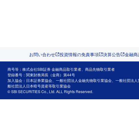
お問い合わせ
投資情報の免責事項
決算公告
金融商
商号等：株式会社SBI証券 金融商品取引業者、商品先物取引業者
登録番号：関東財務局長（金商）第44号
加入協会：日本証券業協会、一般社団法人金融先物取引業協会、一般社団法人
般社団法人日本暗号資産等取引業協会
© SBI SECURITIES Co., Ltd. ALL Rights Reserved.