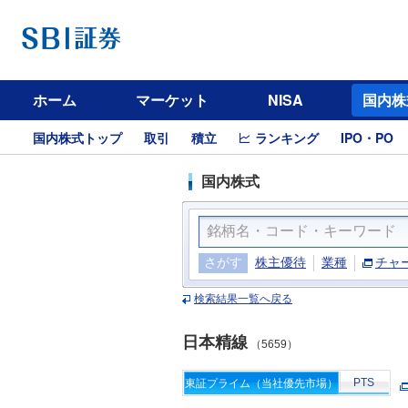
ホーム
マーケット
NISA
国内株
国内株式トップ
取引
積立
ランキング
IPO・PO
国内株式
さがす
株主優待
業種
チャ
検索結果一覧へ戻る
日本精線
（5659）
PTS
東証プライム（当社優先市場）