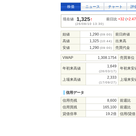
株価
ニュース
チャート
評
1,325
↑
現在値
前日比
+32
(
+2.4
(26/08/10 13:30)
始値
1,290
前日終値
(09:00)
高値
1,325
出来高
(10:44)
安値
1,290
売買代金
(09:00)
VWAP
1,308.1754
売買単位
1,649
年初来高値
年初来安
(26/03/17)
2,333
上場来高値
上場来安
(17/09/27)
信用データ
信用売残
8,600
前週比
信用買残
165,100
前週比
貸借倍率
19.2倍
信用/貸借