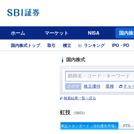
ホーム
マーケット
NISA
国内株
国内株式トップ
取引
積立
ランキング
IPO・PO
国内株式
さがす
株主優待
業種
チャ
検索結果一覧へ戻る
虹技
（5603）
PTS
東証スタンダード（当社優先市場）