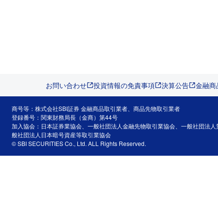
お問い合わせ
投資情報の免責事項
決算公告
金融商
商号等：株式会社SBI証券 金融商品取引業者、商品先物取引業者
登録番号：関東財務局長（金商）第44号
加入協会：日本証券業協会、一般社団法人金融先物取引業協会、一般社団法人
般社団法人日本暗号資産等取引業協会
© SBI SECURITIES Co., Ltd. ALL Rights Reserved.