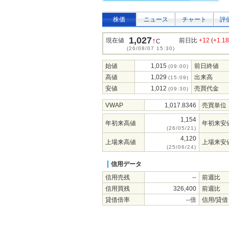
株価
ニュース
チャート
評
1,027
↑
現在値
前日比
+12
(
+1.1
C
(26/08/07 15:30)
始値
1,015
前日終値
(09:00)
高値
1,029
出来高
(15:09)
安値
1,012
売買代金
(09:30)
VWAP
1,017.8346
売買単位
1,154
年初来高値
年初来安
(26/05/21)
4,120
上場来高値
上場来安
(25/06/24)
信用データ
信用売残
--
前週比
信用買残
326,400
前週比
貸借倍率
--倍
信用/貸借