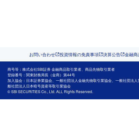
お問い合わせ
投資情報の免責事項
決算公告
金融商
商号等：株式会社SBI証券 金融商品取引業者、商品先物取引業者
登録番号：関東財務局長（金商）第44号
加入協会：日本証券業協会、一般社団法人金融先物取引業協会、一般社団法人
般社団法人日本暗号資産等取引業協会
© SBI SECURITIES Co., Ltd. ALL Rights Reserved.