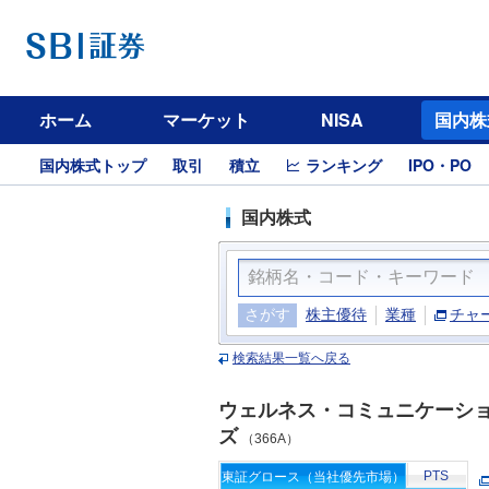
ホーム
マーケット
NISA
国内株
国内株式トップ
取引
積立
ランキング
IPO・PO
国内株式
さがす
株主優待
業種
チャ
検索結果一覧へ戻る
ウェルネス・コミュニケーシ
ズ
（366A）
PTS
東証グロース（当社優先市場）