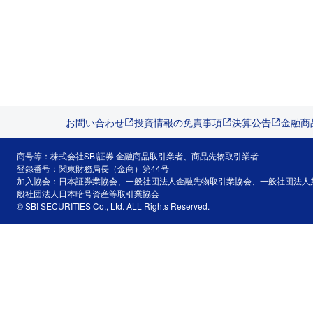
お問い合わせ
投資情報の免責事項
決算公告
金融商
商号等：株式会社SBI証券 金融商品取引業者、商品先物取引業者
登録番号：関東財務局長（金商）第44号
加入協会：日本証券業協会、一般社団法人金融先物取引業協会、一般社団法人
般社団法人日本暗号資産等取引業協会
© SBI SECURITIES Co., Ltd. ALL Rights Reserved.