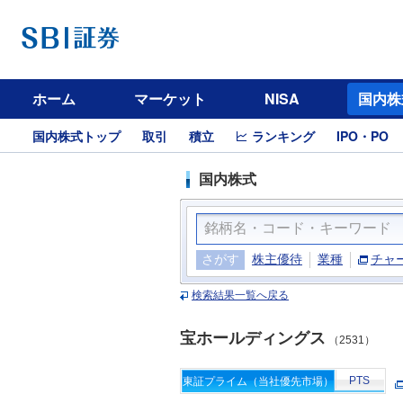
ホーム
マーケット
NISA
国内株
国内株式トップ
取引
積立
ランキング
IPO・PO
国内株式
さがす
株主優待
業種
チャ
検索結果一覧へ戻る
宝ホールディングス
（2531）
PTS
東証プライム（当社優先市場）