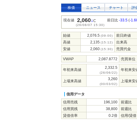
株価
ニュース
チャート
評
2,060
↓
現在値
前日比
-33.5
(
-1.
C
(26/08/07 15:30)
始値
2,076.5
前日終値
(09:00)
高値
2,135
出来高
(15:12)
安値
2,060
売買代金
(15:30)
VWAP
2,087.8772
売買単位
2,332.5
年初来高値
年初来安
(26/06/22)
3,260
上場来高値
上場来安
(00/03/02)
信用データ
信用売残
196,100
前週比
信用買残
38,800
前週比
貸借倍率
0.2倍
信用/貸借