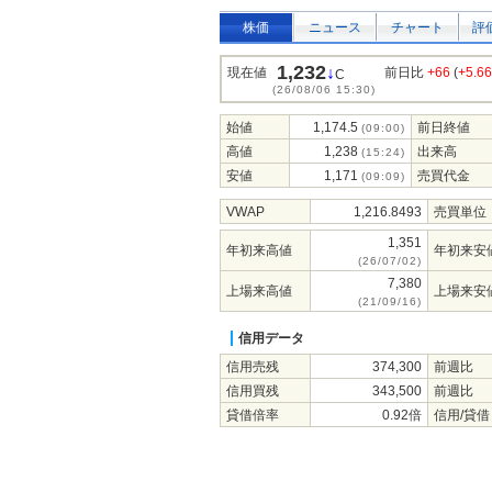
株価
ニュース
チャート
評
1,232
↓
現在値
前日比
+66
(
+5.6
C
(26/08/06 15:30)
始値
1,174.5
前日終値
(09:00)
高値
1,238
出来高
(15:24)
安値
1,171
売買代金
(09:09)
VWAP
1,216.8493
売買単位
1,351
年初来高値
年初来安
(26/07/02)
7,380
上場来高値
上場来安
(21/09/16)
信用データ
信用売残
374,300
前週比
信用買残
343,500
前週比
貸借倍率
0.92倍
信用/貸借