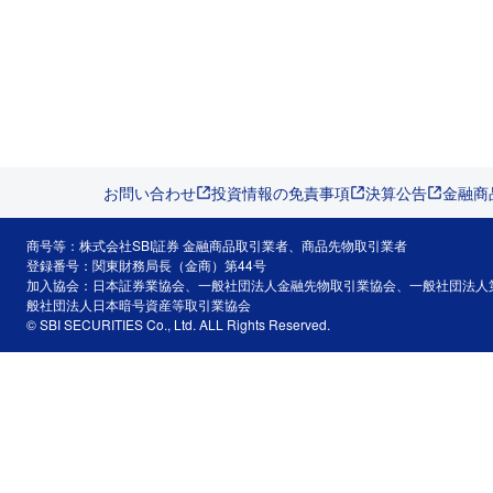
お問い合わせ
投資情報の免責事項
決算公告
金融商
商号等：株式会社SBI証券 金融商品取引業者、商品先物取引業者
登録番号：関東財務局長（金商）第44号
加入協会：日本証券業協会、一般社団法人金融先物取引業協会、一般社団法人
般社団法人日本暗号資産等取引業協会
© SBI SECURITIES Co., Ltd. ALL Rights Reserved.