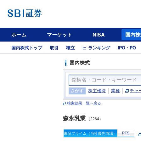
ホーム
マーケット
NISA
国内株
国内株式トップ
取引
積立
ランキング
IPO・PO
国内株式
さがす
株主優待
業種
チャ
検索結果一覧へ戻る
森永乳業
（2264）
PTS
東証プライム（当社優先市場）