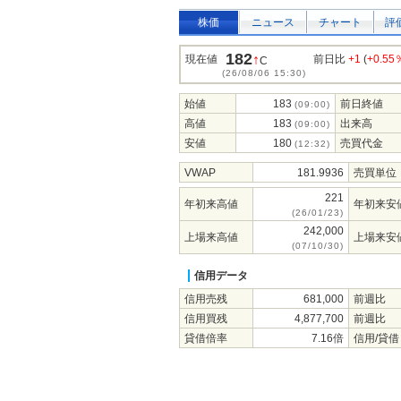
株価
ニュース
チャート
評
182
↑
現在値
前日比
+1
(
+0.55
C
(26/08/06 15:30)
始値
183
前日終値
(09:00)
高値
183
出来高
(09:00)
安値
180
売買代金
(12:32)
VWAP
181.9936
売買単位
221
年初来高値
年初来安
(26/01/23)
242,000
上場来高値
上場来安
(07/10/30)
信用データ
信用売残
681,000
前週比
信用買残
4,877,700
前週比
貸借倍率
7.16倍
信用/貸借