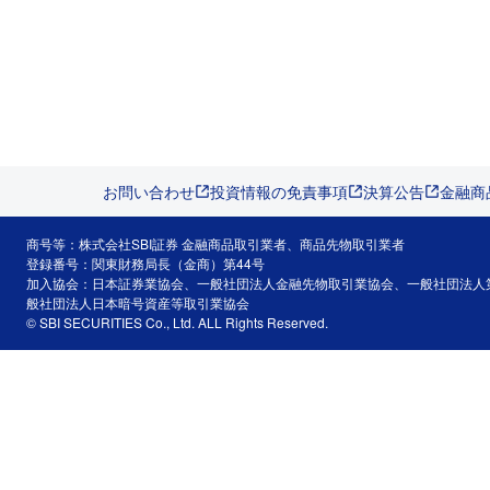
お問い合わせ
投資情報の免責事項
決算公告
金融商
商号等：株式会社SBI証券 金融商品取引業者、商品先物取引業者
登録番号：関東財務局長（金商）第44号
加入協会：日本証券業協会、一般社団法人金融先物取引業協会、一般社団法人
般社団法人日本暗号資産等取引業協会
© SBI SECURITIES Co., Ltd. ALL Rights Reserved.