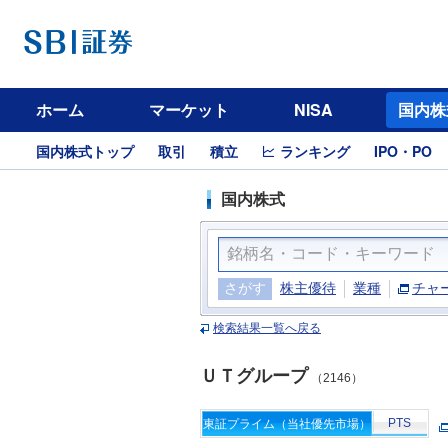
ホーム
マーケット
NISA
国内株
国内株式トップ
取引
積立
ランキング
IPO・PO
国内株式
さがす
株主優待
業種
チャ
検索結果一覧へ戻る
ＵＴグループ
（2146）
PTS
東証プライム（当社優先市場）