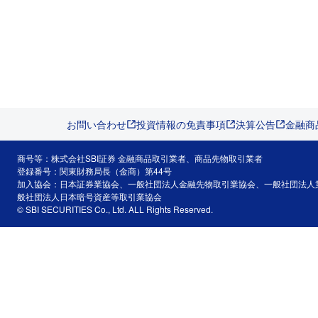
お問い合わせ
投資情報の免責事項
決算公告
金融商
商号等：株式会社SBI証券 金融商品取引業者、商品先物取引業者
登録番号：関東財務局長（金商）第44号
加入協会：日本証券業協会、一般社団法人金融先物取引業協会、一般社団法人
般社団法人日本暗号資産等取引業協会
© SBI SECURITIES Co., Ltd. ALL Rights Reserved.