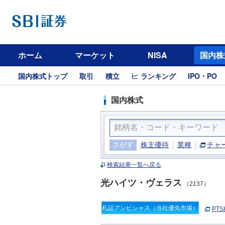
ホーム
マーケット
NISA
国内株
国内株式トップ
取引
積立
ランキング
IPO・PO
国内株式
さがす
株主優待
業種
チャ
検索結果一覧へ戻る
光ハイツ・ヴェラス
（2137）
札証アンビシャス（当社優先市場）
PT