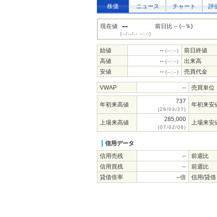
株価
ニュース
チャート
評
--
現在値
前日比 -- (--％)
(--/--/-- --:--)
始値
--
前日終値
(--:--)
高値
--
出来高
(--:--)
安値
--
売買代金
(--:--)
VWAP
--
売買単位
737
年初来高値
年初来安
(26/03/27)
285,000
上場来高値
上場来安
(07/02/06)
信用データ
信用売残
--
前週比
信用買残
--
前週比
貸借倍率
--倍
信用/貸借