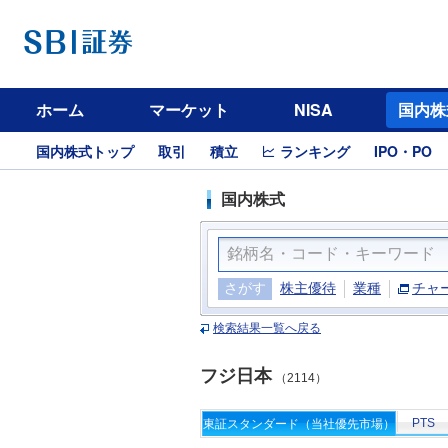
ホーム
マーケット
NISA
国内株
国内株式トップ
取引
積立
ランキング
IPO・PO
国内株式
さがす
株主優待
業種
チャ
検索結果一覧へ戻る
フジ日本
（2114）
PTS
東証スタンダード（当社優先市場）