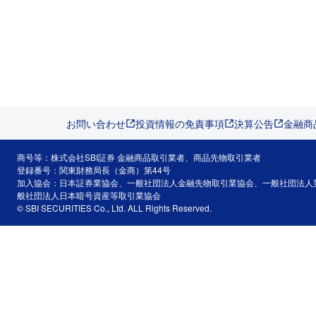
お問い合わせ
投資情報の免責事項
決算公告
金融商
商号等：株式会社SBI証券 金融商品取引業者、商品先物取引業者
登録番号：関東財務局長（金商）第44号
加入協会：日本証券業協会、一般社団法人金融先物取引業協会、一般社団法人
般社団法人日本暗号資産等取引業協会
© SBI SECURITIES Co., Ltd. ALL Rights Reserved.