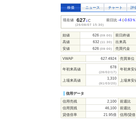
株価
ニュース
チャート
評
627
↓
現在値
前日比
-4
(
-0.63％
C
(26/08/07 15:30)
始値
626
前日終値
(09:00)
高値
632
出来高
(11:30)
安値
626
売買代金
(09:00)
VWAP
627.4924
売買単位
678
年初来高値
年初来安
(26/02/17)
1,310
上場来高値
上場来安
(91/03/20)
信用データ
信用売残
2,100
前週比
信用買残
46,100
前週比
貸借倍率
21.95倍
信用/貸借