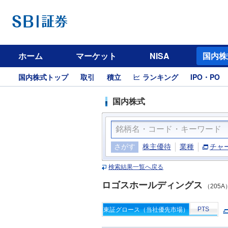
ホーム
マーケット
NISA
国内株
国内株式トップ
取引
積立
ランキング
IPO・PO
国内株式
さがす
株主優待
業種
チャ
検索結果一覧へ戻る
ロゴスホールディングス
（205A
PTS
東証グロース（当社優先市場）