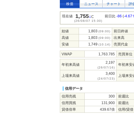
株価
ニュース
チャート
評
1,755
↓
現在値
前日比
-86
(
-4.67
C
(26/08/07 15:30)
始値
1,803
前日終値
(09:00)
高値
1,803
出来高
(09:00)
安値
1,749
売買代金
(10:14)
VWAP
1,763.785
売買単位
2,197
年初来高値
年初来安
(26/07/16)
3,400
上場来高値
上場来安
(24/07/23)
信用データ
信用売残
300
前週比
信用買残
131,900
前週比
貸借倍率
439.67倍
信用/貸借