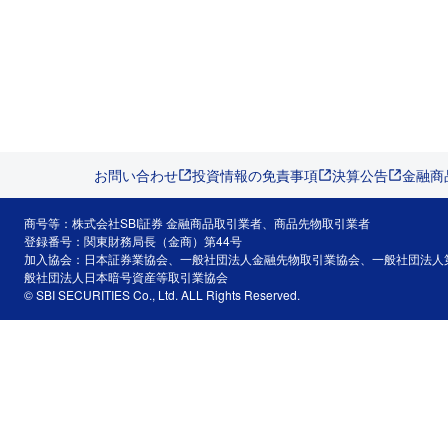
お問い合わせ
投資情報の免責事項
決算公告
金融商
商号等：株式会社SBI証券 金融商品取引業者、商品先物取引業者
登録番号：関東財務局長（金商）第44号
加入協会：日本証券業協会、一般社団法人金融先物取引業協会、一般社団法人
般社団法人日本暗号資産等取引業協会
© SBI SECURITIES Co., Ltd. ALL Rights Reserved.