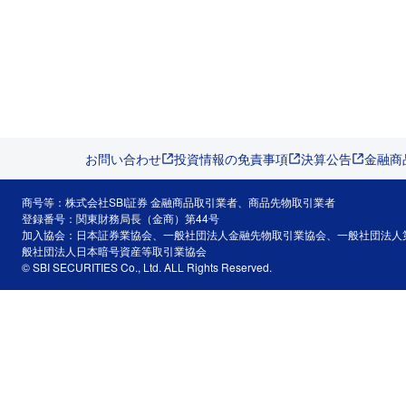
お問い合わせ
投資情報の免責事項
決算公告
金融商
商号等：株式会社SBI証券 金融商品取引業者、商品先物取引業者
登録番号：関東財務局長（金商）第44号
加入協会：日本証券業協会、一般社団法人金融先物取引業協会、一般社団法人
般社団法人日本暗号資産等取引業協会
© SBI SECURITIES Co., Ltd. ALL Rights Reserved.