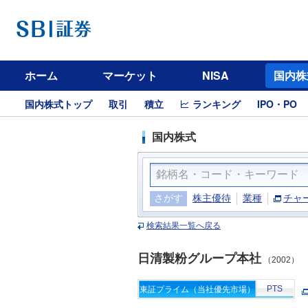
ホーム
マーケット
NISA
国内株
国内株式トップ
取引
積立
ランキング
IPO・PO
国内株式
さがす
株主優待
業種
チャ
検索結果一覧へ戻る
日清製粉グループ本社
（2002）
PTS
東証プライム（当社優先市場）