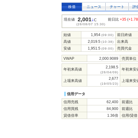
株価
ニュース
チャート
評
2,001
↓
現在値
前日比
+35
(
+1.7
C
(26/08/07 15:30)
始値
1,954
前日終値
(09:00)
高値
2,019.5
出来高
(10:38)
安値
1,951.5
売買代金
(09:00)
VWAP
2,000.9089
売買単位
2,198.5
年初来高値
年初来安
(26/04/09)
2,677
上場来高値
上場来安
(19/05/23)
信用データ
信用売残
62,400
前週比
信用買残
84,900
前週比
貸借倍率
1.36倍
信用/貸借