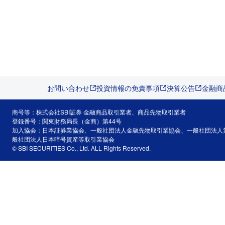
お問い合わせ
投資情報の免責事項
決算公告
金融商
商号等：株式会社SBI証券 金融商品取引業者、商品先物取引業者
登録番号：関東財務局長（金商）第44号
加入協会：日本証券業協会、一般社団法人金融先物取引業協会、一般社団法人
般社団法人日本暗号資産等取引業協会
© SBI SECURITIES Co., Ltd. ALL Rights Reserved.