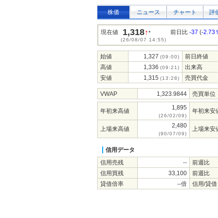
株価
ニュース
チャート
評
1,318
↑
現在値
前日比
-37
(
-2.73
*
(26/08/07 14:55)
始値
1,327
前日終値
(09:00)
高値
1,336
出来高
(09:21)
安値
1,315
売買代金
(13:28)
VWAP
1,323.9844
売買単位
1,895
年初来高値
年初来安
(26/02/09)
2,480
上場来高値
上場来安
(90/07/09)
信用データ
信用売残
--
前週比
信用買残
33,100
前週比
貸借倍率
--倍
信用/貸借