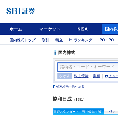
ホーム
マーケット
NISA
国内株
国内株式トップ
取引
積立
ランキング
IPO・PO
国内株式
さがす
株主優待
業種
チャ
検索結果一覧へ戻る
協和日成
（1981）
PTS
東証スタンダード（当社優先市場）