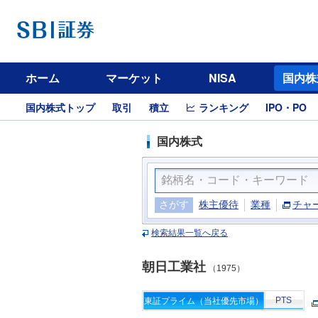
ホーム
マーケット
NISA
国内株
国内株式トップ
取引
積立
ランキング
IPO・PO
国内株式
さがす
株主優待
業種
チャ
検索結果一覧へ戻る
朝日工業社
（1975）
PTS
東証プライム（当社優先市場）