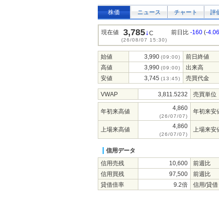
株価
ニュース
チャート
評
3,785
↓
現在値
前日比
-160
(
-4.0
C
(26/08/07 15:30)
始値
3,990
前日終値
(09:00)
高値
3,990
出来高
(09:00)
安値
3,745
売買代金
(13:45)
VWAP
3,811.5232
売買単位
4,860
年初来高値
年初来安
(26/07/07)
4,860
上場来高値
上場来安
(26/07/07)
信用データ
信用売残
10,600
前週比
信用買残
97,500
前週比
貸借倍率
9.2倍
信用/貸借