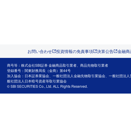
お問い合わせ
投資情報の免責事項
決算公告
金融商
商号等：株式会社SBI証券 金融商品取引業者、商品先物取引業者
登録番号：関東財務局長（金商）第44号
加入協会：日本証券業協会、一般社団法人金融先物取引業協会、一般社団法人
般社団法人日本暗号資産等取引業協会
© SBI SECURITIES Co., Ltd. ALL Rights Reserved.