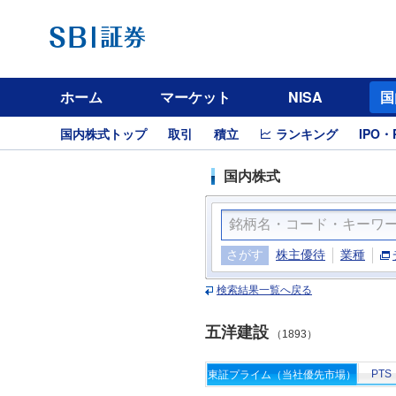
ホーム
マーケット
NISA
国
国内株式トップ
取引
積立
ランキング
IPO・
国内株式
さがす
株主優待
業種
検索結果一覧へ戻る
五洋建設
（1893）
PTS
東証プライム（当社優先市場）