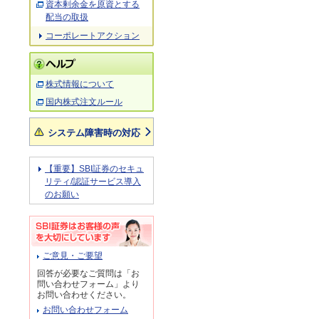
資本剰余金を原資とする
配当の取扱
コーポレートアクション
株式情報について
国内株式注文ルール
システム障害時の対応
【重要】SBI証券のセキュ
リティ/認証サービス導入
のお願い
ご意見・ご要望
回答が必要なご質問は「お
問い合わせフォーム」より
お問い合わせください。
お問い合わせフォーム