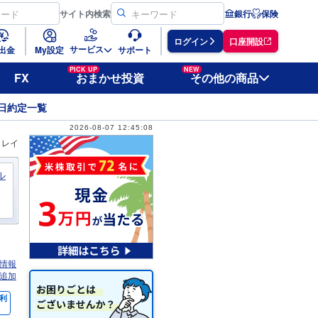
サイト
内検索
銀行
保険
ログイン
口座開設
サービス
出金
My設定
サポート
PICK UP
NEW
FX
おまかせ投資
その他の商品
日約定一覧
2026-08-07 12:45:08
ィレイ
ル
情報
追加
利
％