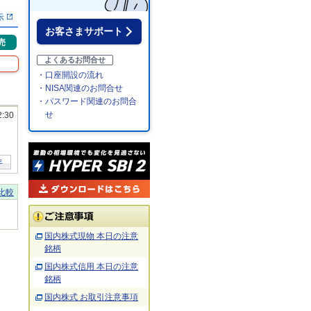
示
お客さまサポート
売
よくあるお問合せ
・口座開設の流れ
・NISA関連のお問合せ
・パスワード関連のお問合
せ
2:30
年
比較
国内株式現物 本日の注意
銘柄
国内株式信用 本日の注意
銘柄
国内株式 お取引注意事項