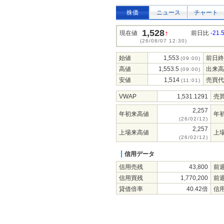
株価
ニュース
チャート
1,528
↑
現在値
前日比
-21.
(26/08/07 12:30)
始値
1,553
前日終
(09:00)
高値
1,553.5
出来高
(09:00)
安値
1,514
売買代
(11:01)
VWAP
1,531.1291
売
2,257
年初来高値
年
(26/02/12)
2,257
上場来高値
上
(26/02/12)
信用データ
信用売残
43,800
前
信用買残
1,770,200
前
貸借倍率
40.42倍
信用