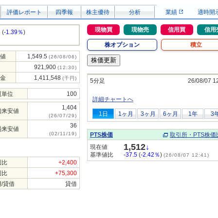
評価レポート
四季報
株主優待
分析
業績
適時開
現物買
現物売
信用買
信用
5
(
-1.39％
)
株オプション
積立
値
1,549.5
(26/08/06)
921,900
(12:30)
金
1,411,548
(千円)
5分足
26/08/07 1
買単位
100
詳細チャートへ
1,404
初来安値
1日
1ヶ月
3ヶ月
6ヶ月
1年
3
(26/07/29)
36
場来安値
(02/11/19)
PTS株価
取引所・PTS株価
1,512
↓
現在値
基準値比
-37.5
(
-2.42％
)
(26/08/07 12:41)
週比
+2,400
週比
+75,300
/貸借
貸借