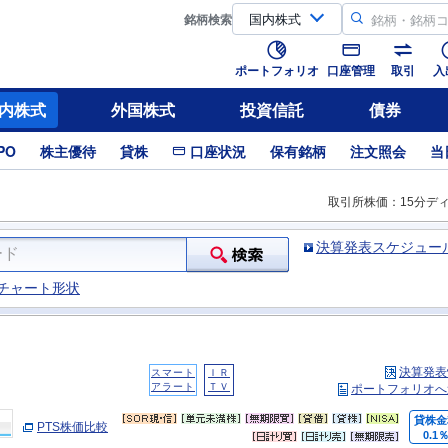
銘柄
検索
ポートフォリオ
口座管理
取引
入
内株式
外国株式
投資信託
債券
PO
株主優待
貸株
口座状況
保有銘柄
注文照会
当
取引所株価：15分デ
決算発表スケジュー
チャート形状
決算発表
スマート
ＩＲ
アラート
ＴＶ
ポートフォリオへ
貸株金
PTS株価比較
0.1