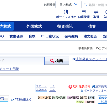
銘柄
検索
ポートフォリオ
口座管理
取引
入
内株式
外国株式
投資信託
債券
PO
株主優待
貸株
口座状況
保有銘柄
注文照会
当
取引所株価：15分デ
決算発表スケジュー
チャート形状
スマート
ＩＲ
取引注意情報
決算発表
アラート
ＴＶ
ポートフォリオへ
貸株金
PTS
PTS株価比較
0.1