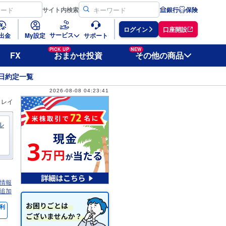
サイト
内検索
銀行
保険
ログイン
口座開設
サービス
出金
My設定
サポート
PICK UP
NEW
FX
おまかせ投資
その他の商品
日約定一覧
2026-08-08 04:23:41
ィレイ
ル
情報
追加
利
％