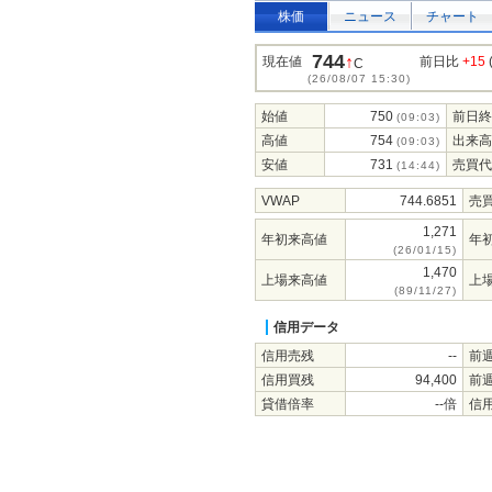
株価
ニュース
チャート
744
↑
現在値
前日比
+15
C
(26/08/07 15:30)
始値
750
前日終
(09:03)
高値
754
出来高
(09:03)
安値
731
売買代
(14:44)
VWAP
744.6851
売
1,271
年初来高値
年
(26/01/15)
1,470
上場来高値
上
(89/11/27)
信用データ
信用売残
--
前
信用買残
94,400
前
貸借倍率
--倍
信用