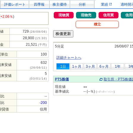
評価レポート
四季報
株主優待
分析
業績
適時開
現物買
現物売
信用買
信用
(
+2.06％
)
積立
値
729
(26/08/06)
28,900
(15:30)
金
21,521
(千円)
5分足
26/08/07 1
買単位
100
詳細チャートへ
632
初来安値
1日
1ヶ月
3ヶ月
6ヶ月
1年
3
(26/06/11)
5
場来安値
(03/01/14)
PTS株価
取引所・PTS株価
--
現在値
基準値比
-- (--％)
(--/--/-- --:--)
週比
--
週比
-200
/貸借
信用