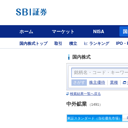
ホーム
マーケット
NISA
国
国内株式トップ
取引
積立
ランキング
IPO・
国内株式
さがす
株主優待
業種
検索結果一覧へ戻る
中外鉱業
（1491）
東証スタンダード（当社優先市場）