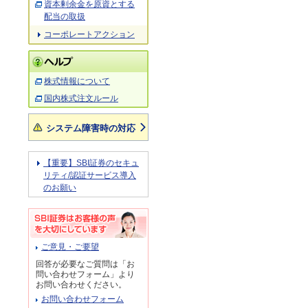
資本剰余金を原資とする
配当の取扱
コーポレートアクション
株式情報について
国内株式注文ルール
システム障害時の対応
【重要】SBI証券のセキュ
リティ/認証サービス導入
のお願い
ご意見・ご要望
回答が必要なご質問は「お
問い合わせフォーム」より
お問い合わせください。
お問い合わせフォーム