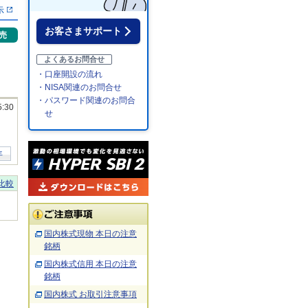
示
お客さまサポート
売
よくあるお問合せ
・口座開設の流れ
・NISA関連のお問合せ
・パスワード関連のお問合
5:30
せ
年
比較
国内株式現物 本日の注意
銘柄
国内株式信用 本日の注意
銘柄
国内株式 お取引注意事項