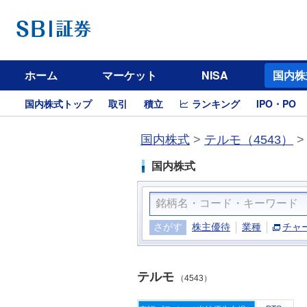
ホーム
マーケット
NISA
国内株
国内株式トップ
取引
積立
ランキング
IPO・PO
国内株式
>
テルモ（4543）
国内株式
さがす
株主優待
業種
チャ
テルモ
（4543）