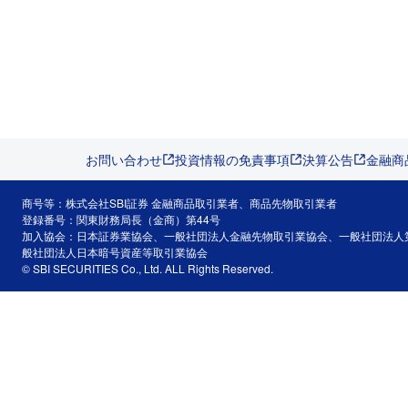
お問い合わせ
投資情報の免責事項
決算公告
金融商
商号等：株式会社SBI証券 金融商品取引業者、商品先物取引業者
登録番号：関東財務局長（金商）第44号
加入協会：日本証券業協会、一般社団法人金融先物取引業協会、一般社団法人
般社団法人日本暗号資産等取引業協会
© SBI SECURITIES Co., Ltd. ALL Rights Reserved.