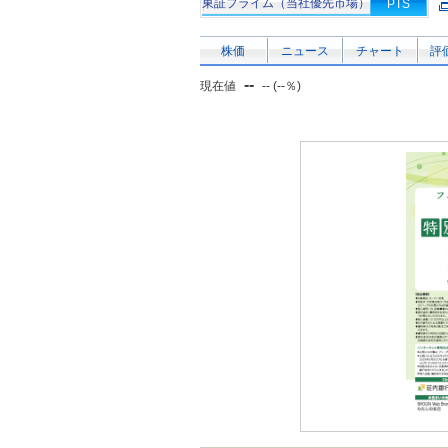
東証プライム（当社優先市場）
PTS
株価
ニュース
チャート
評
--
現在値
-- (--％)