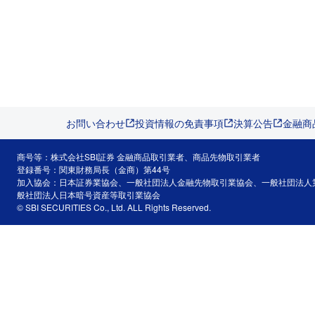
お問い合わせ
投資情報の免責事項
決算公告
金融商
商号等：株式会社SBI証券 金融商品取引業者、商品先物取引業者
登録番号：関東財務局長（金商）第44号
加入協会：日本証券業協会、一般社団法人金融先物取引業協会、一般社団法人
般社団法人日本暗号資産等取引業協会
© SBI SECURITIES Co., Ltd. ALL Rights Reserved.