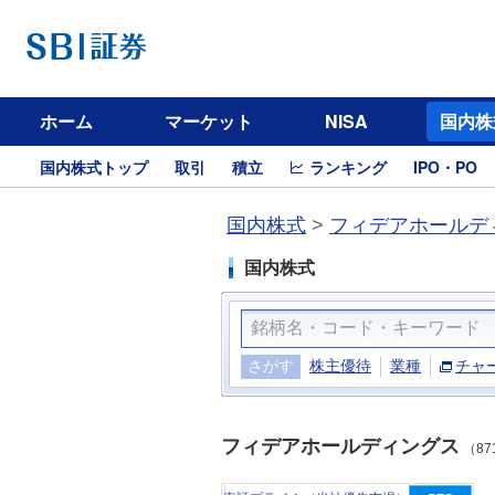
ホーム
マーケット
NISA
国内株
国内株式トップ
取引
積立
ランキング
IPO・PO
国内株式
>
フィデアホールディ
国内株式
さがす
株主優待
業種
チャ
フィデアホールディングス
（87