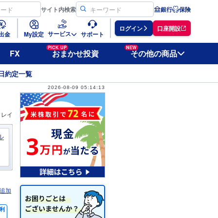
サイト
内検索
銀行
保険
ログイン
口座開設
サービス
出金
My設定
サポート
PICK UP
NEW
FX
おまかせ投資
その他の商品
日約定一覧
2026-08-09 05:14:13
ィレイ
ル
追加
利
％