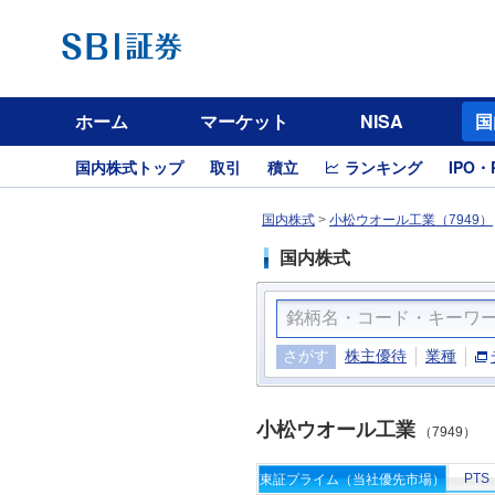
ホーム
マーケット
NISA
国
国内株式トップ
取引
積立
ランキング
IPO・
国内株式
>
小松ウオール工業（7949）
国内株式
さがす
株主優待
業種
小松ウオール工業
（7949）
PTS
東証プライム（当社優先市場）