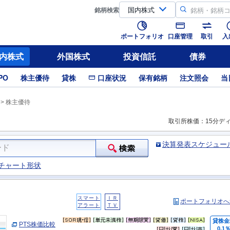
銘柄
検索
ポートフォリオ
口座管理
取引
入
内株式
外国株式
投資信託
債券
PO
株主優待
貸株
口座状況
保有銘柄
注文照会
当
>
株主優待
取引所株価：15分デ
決算発表スケジュー
チャート形状
スマート
ＩＲ
ポートフォリオへ
アラート
ＴＶ
貸株金
PTS株価比較
0.1