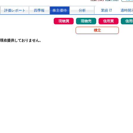
評価レポート
四季報
株主優待
分析
業績
適時開
現物買
現物売
信用買
信用
積立
現在提供しておりません。