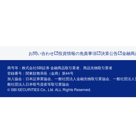
お問い合わせ
投資情報の免責事項
決算公告
金融商
商号等：株式会社SBI証券 金融商品取引業者、商品先物取引業者
登録番号：関東財務局長（金商）第44号
加入協会：日本証券業協会、一般社団法人金融先物取引業協会、一般社団法人
般社団法人日本暗号資産等取引業協会
© SBI SECURITIES Co., Ltd. ALL Rights Reserved.