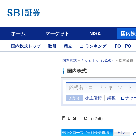
ホーム
マーケット
NISA
国内株
国内株式トップ
取引
積立
ランキング
IPO・PO
国内株式
>
Ｆｕｓｉｃ（5256）
>
株主優待
国内株式
さがす
株主優待
業種
チャ
Ｆｕｓｉｃ
（5256）
PTS
東証グロース（当社優先市場）