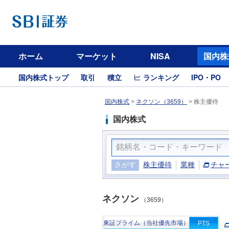
ホーム
マーケット
NISA
国内株
国内株式トップ
取引
積立
ランキング
IPO・PO
国内株式
>
ネクソン（3659）
>
株主優待
国内株式
さがす
株主優待
業種
チャ
ネクソン
（3659）
東証プライム（当社優先市場）
PTS