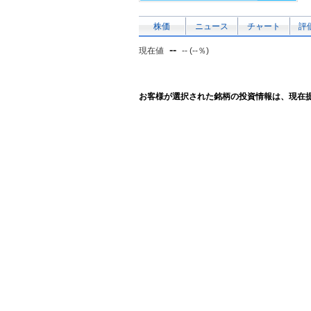
株価
ニュース
チャート
評
--
現在値
-- (--％)
お客様が選択された銘柄の投資情報は、現在