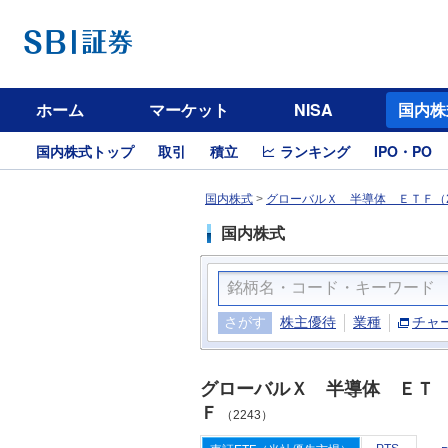
ホーム
マーケット
NISA
国内株
国内株式トップ
取引
積立
ランキング
IPO・PO
国内株式
>
グローバルＸ 半導体 ＥＴＦ（2
国内株式
さがす
株主優待
業種
チャ
グローバルＸ 半導体 ＥＴ
Ｆ
（2243）