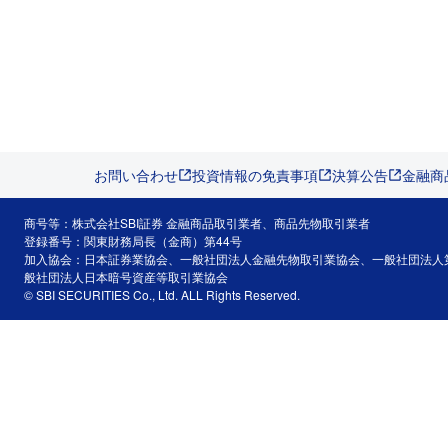
お問い合わせ
投資情報の免責事項
決算公告
金融商
商号等：株式会社SBI証券 金融商品取引業者、商品先物取引業者
登録番号：関東財務局長（金商）第44号
加入協会：日本証券業協会、一般社団法人金融先物取引業協会、一般社団法人
般社団法人日本暗号資産等取引業協会
© SBI SECURITIES Co., Ltd. ALL Rights Reserved.