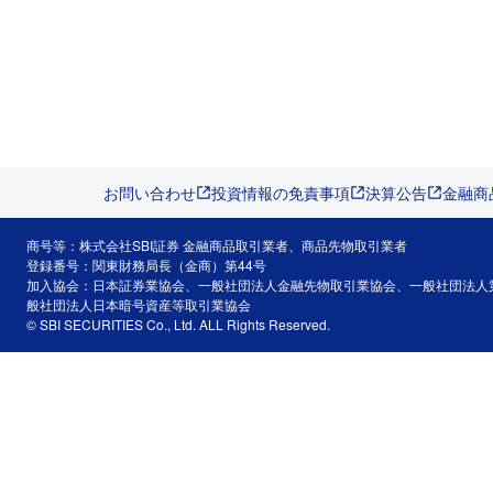
お問い合わせ
投資情報の免責事項
決算公告
金融商
商号等：株式会社SBI証券 金融商品取引業者、商品先物取引業者
登録番号：関東財務局長（金商）第44号
加入協会：日本証券業協会、一般社団法人金融先物取引業協会、一般社団法人
般社団法人日本暗号資産等取引業協会
© SBI SECURITIES Co., Ltd. ALL Rights Reserved.