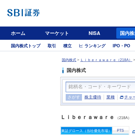
ホーム
マーケット
NISA
国内株
国内株式トップ
取引
積立
ランキング
IPO・PO
国内株式
>
Ｌｉｂｅｒａｗａｒｅ（218A）
国内株式
さがす
株主優待
業種
チャ
Ｌｉｂｅｒａｗａｒｅ
（218A）
PTS
東証グロース（当社優先市場）