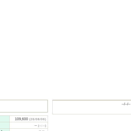
--/--/--
109,600
(26/08/06)
--
(--:--)