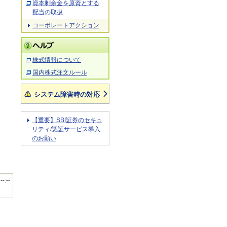
資本剰余金を原資とする
配当の取扱
コーポレートアクション
株式情報について
国内株式注文ルール
システム障害時の対応
【重要】SBI証券のセキュ
リティ/認証サービス導入
のお願い
 --:--