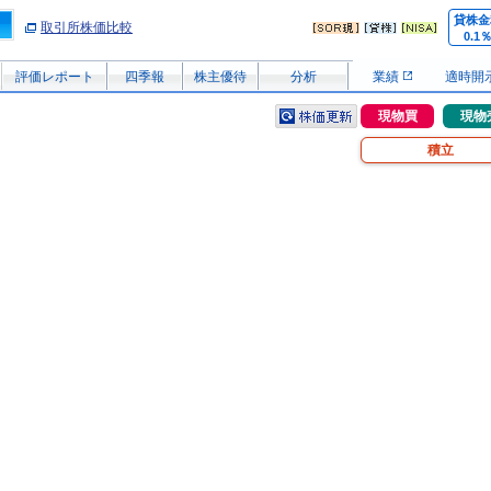
貸株金
取引所株価比較
0.1
評価レポート
四季報
株主優待
分析
業績
適時開
現物買
現物
積立