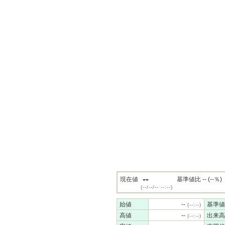
--
現在値
基準値比 -- (--％)
(--/--/-- --:--)
始値
--
基準値
(--:--)
高値
--
出来高
(--:--)