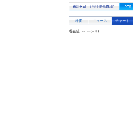
東証REIT（当社優先市場）
PTS
株価
ニュース
チャート
--
現在値
-- (--％)