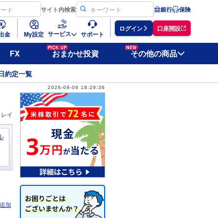
サイト
内検索
銀行
保険
ログイン
口座開設
サービス
出金
My設定
サポート
PICK UP
NEW
FX
おまかせ投資
その他の商品
日約定一覧
2026-08-06 18:29:36
ィレイ
ル
追加