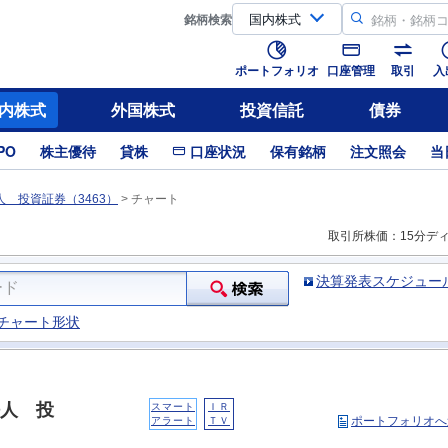
銘柄
検索
ポートフォリオ
口座管理
取引
入
内株式
外国株式
投資信託
債券
PO
株主優待
貸株
口座状況
保有銘柄
注文照会
当
 投資証券（3463）
>
チャート
取引所株価：15分デ
決算発表スケジュー
チャート形状
人 投
スマート
ＩＲ
ポートフォリオへ
アラート
ＴＶ