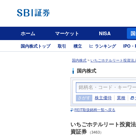
ホーム
マーケット
NISA
国
国内株式トップ
取引
積立
ランキング
IPO・
国内株式
>
いちごホテルリート投資法人
国内株式
さがす
株主優待
業種
REIT取扱銘柄一覧へ戻る
いちごホテルリート投資法
資証券
（3463）