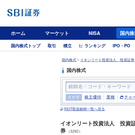
ホーム
マーケット
NISA
国内株
国内株式トップ
取引
積立
ランキング
IPO・PO
国内株式
>
イオンリート投資法人 投資証券（
国内株式
さがす
株主優待
業種
チャ
REIT取扱銘柄一覧へ戻る
イオンリート投資法人 投資
券
（3292）