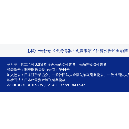
お問い合わせ
投資情報の免責事項
決算公告
金融商
商号等：株式会社SBI証券 金融商品取引業者、商品先物取引業者
登録番号：関東財務局長（金商）第44号
加入協会：日本証券業協会、一般社団法人金融先物取引業協会、一般社団法人
般社団法人日本暗号資産等取引業協会
© SBI SECURITIES Co., Ltd. ALL Rights Reserved.