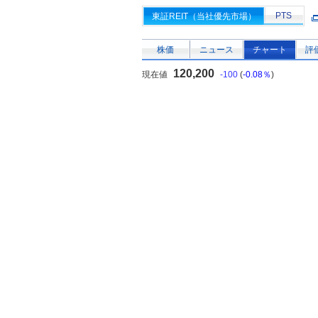
PTS
東証REIT（当社優先市場）
株価
ニュース
チャート
評
120,200
現在値
-100
(
-0.08％
)