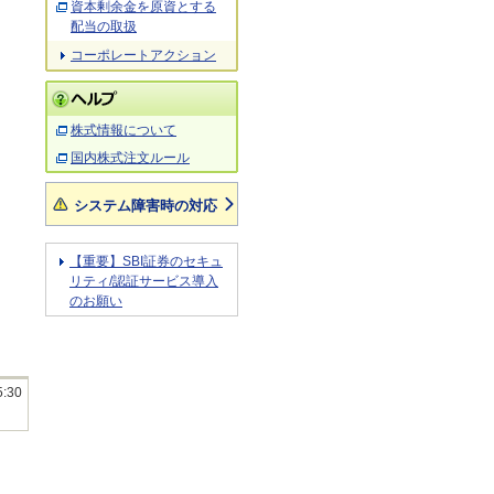
資本剰余金を原資とする
配当の取扱
コーポレートアクション
株式情報について
国内株式注文ルール
システム障害時の対応
【重要】SBI証券のセキュ
リティ/認証サービス導入
のお願い
5:30