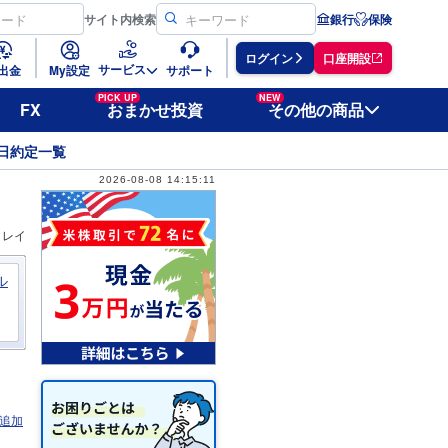
サイト
内検索
銀行
保険
ログイン
口座開設
サービス
出金
My設定
サポート
PICK UP
NEW
FX
おまかせ投資
その他の商品
日約定一覧
2026-08-08 14:15:11
ィレイ
ル
追加