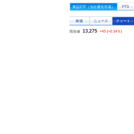
PTS
東証ETF（当社優先市場）
株価
ニュース
チャート
13,275
現在値
+45
(
+0.34％
)