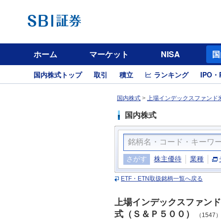
ホーム
マーケット
NISA
国
国内株式トップ
取引
積立
ランキング
IPO・
国内株式
>
上場インデックスファンド米
国内株式
さがす
株主優待
業種
ETF・ETN取扱銘柄一覧へ戻る
上場インデックスファンド
式（Ｓ＆Ｐ５００）
（1547