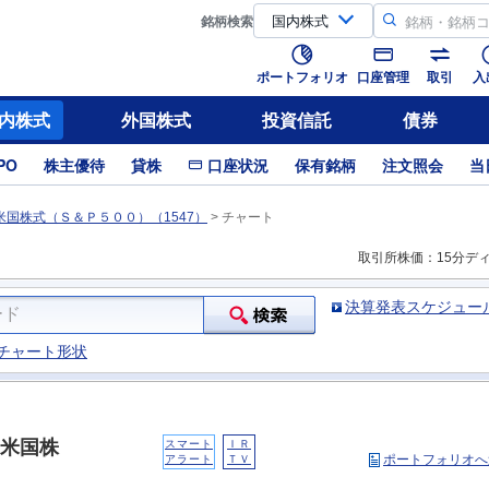
銘柄
検索
ポートフォリオ
口座管理
取引
入
内株式
外国株式
投資信託
債券
PO
株主優待
貸株
口座状況
保有銘柄
注文照会
当
国株式（Ｓ＆Ｐ５００）（1547）
>
チャート
取引所株価：15分デ
決算発表スケジュー
チャート形状
米国株
スマート
ＩＲ
ポートフォリオへ
アラート
ＴＶ
）