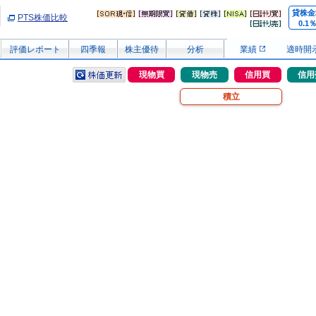
貸株金
PTS株価比較
0.1
評価レポート
四季報
株主優待
分析
業績
適時開
現物買
現物売
信用買
信用
積立