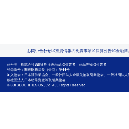
お問い合わせ
投資情報の免責事項
決算公告
金融商
商号等：株式会社SBI証券 金融商品取引業者、商品先物取引業者
登録番号：関東財務局長（金商）第44号
加入協会：日本証券業協会、一般社団法人金融先物取引業協会、一般社団法人
般社団法人日本暗号資産等取引業協会
© SBI SECURITIES Co., Ltd. ALL Rights Reserved.