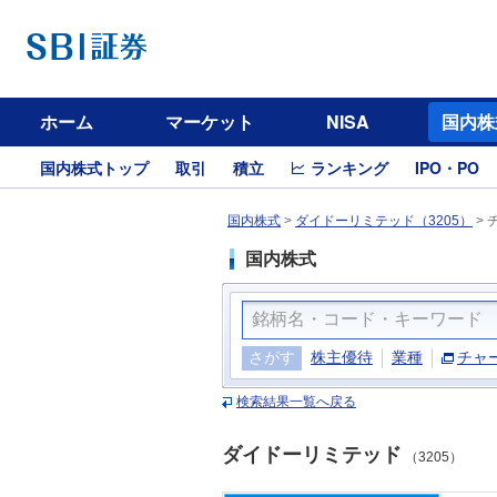
ホーム
マーケット
NISA
国内株
国内株式トップ
取引
積立
ランキング
IPO・PO
国内株式
>
ダイドーリミテッド（3205）
>
国内株式
さがす
株主優待
業種
チャ
検索結果一覧へ戻る
ダイドーリミテッド
（3205）