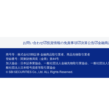
お問い合わせ
投資情報の免責事項
決算公告
金融商
商号等：株式会社SBI証券 金融商品取引業者、商品先物取引業者
登録番号：関東財務局長（金商）第44号
加入協会：日本証券業協会、一般社団法人金融先物取引業協会、一般社団法人
般社団法人日本暗号資産等取引業協会
© SBI SECURITIES Co., Ltd. ALL Rights Reserved.