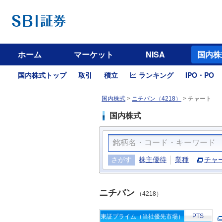
ホーム
マーケット
NISA
国内株
国内株式トップ
取引
積立
ランキング
IPO・PO
国内株式
>
ニチバン（4218）
>
チャート
国内株式
さがす
株主優待
業種
チャ
ニチバン
（4218）
PTS
東証プライム（当社優先市場）