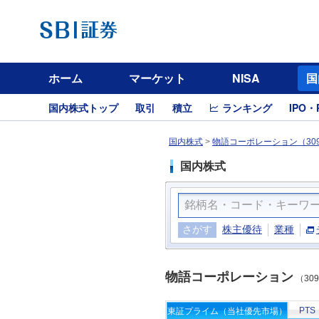
ホーム
マーケット
NISA
国
国内株式トップ
取引
積立
ランキング
IPO・
国内株式
>
物語コーポレーション（30
国内株式
さがす
株主優待
業種
物語コーポレーション
（30
PTS
東証プライム（当社優先市場）