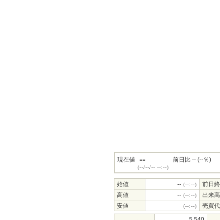
--
現在値
前日比 -- (--％)
(--/--/-- --:--)
始値
--
前日終
(--:--)
高値
--
出来高
(--:--)
安値
--
売買代
(--:--)
5,540