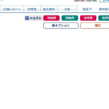
0.1
評価レポート
四季報
株主優待
分析
業績
適時開
現物買
現物売
信用買
信用
株オプション
積立