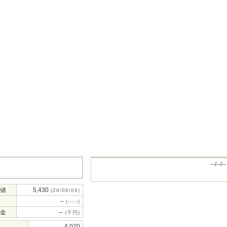
--/--/--
値
5,430
(26/08/06)
--
(--:--)
金
--
(千円)
4,070