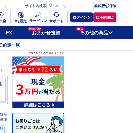
サイト
内検索
銀行
保険
ログイン
口座開設
サービス
出金
My設定
サポート
PICK UP
NEW
FX
おまかせ投資
その他の商品
日約定一覧
2026-08-07 06:24:24
ィレイ
ル
情報
追加
利