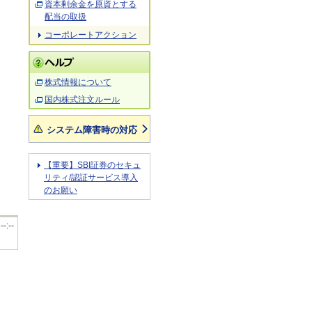
資本剰余金を原資とする
配当の取扱
コーポレートアクション
株式情報について
国内株式注文ルール
システム障害時の対応
【重要】SBI証券のセキュ
リティ/認証サービス導入
のお願い
 --:--