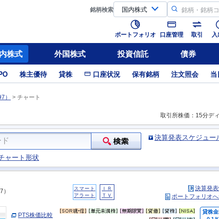
銘柄
検索
ポートフォリオ
口座管理
取引
入
内株式
外国株式
投資信託
債券
PO
株主優待
貸株
口座状況
保有銘柄
注文照会
当
97）
>
チャート
取引所株価：15分デ
決算発表スケジュー
チャート形状
決算発表
スマート
ＩＲ
97）
アラート
ＴＶ
ポートフォリオへ
貸株金
PTS株価比較