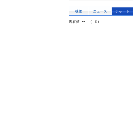
株価
ニュース
チャート
--
現在値
-- (--％)