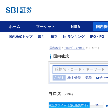
ホーム
マーケット
NISA
国内株
国内株式トップ
取引
積立
ランキング
IPO・PO
国内株式
>
ヨロズ（7294）
>
チャート
国内株式
さがす
株主優待
業種
チャ
ヨロズ
（7294）
PTS
東証プライム（当社優先市場）