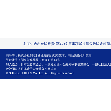
お問い合わせ
投資情報の免責事項
決算公告
金融商
商号等：株式会社SBI証券 金融商品取引業者、商品先物取引業者
登録番号：関東財務局長（金商）第44号
加入協会：日本証券業協会、一般社団法人金融先物取引業協会、一般社団法人
般社団法人日本暗号資産等取引業協会
© SBI SECURITIES Co., Ltd. ALL Rights Reserved.