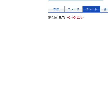
株価
ニュース
チャート
評
879
現在値
+1
(
+0.11％
)