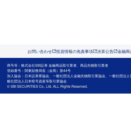
お問い合わせ
投資情報の免責事項
決算公告
金融商
商号等：株式会社SBI証券 金融商品取引業者、商品先物取引業者
登録番号：関東財務局長（金商）第44号
加入協会：日本証券業協会、一般社団法人金融先物取引業協会、一般社団法人
般社団法人日本暗号資産等取引業協会
© SBI SECURITIES Co., Ltd. ALL Rights Reserved.