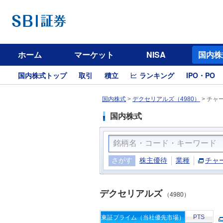
ホーム
マーケット
NISA
国内株
国内株式トップ
取引
積立
ランキング
IPO・PO
国内株式
>
デクセリアルズ（4980）
>
チャ
国内株式
さがす
株主優待
業種
チャ
デクセリアルズ
（4980）
PTS
東証プライム（当社優先市場）