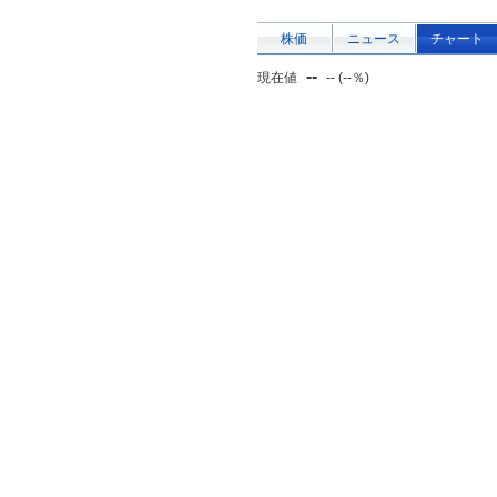
株価
ニュース
チャート
--
現在値
-- (--％)