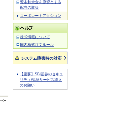
資本剰余金を原資とする
配当の取扱
コーポレートアクション
株式情報について
国内株式注文ルール
システム障害時の対応
【重要】SBI証券のセキュ
リティ/認証サービス導入
のお願い
 --:--