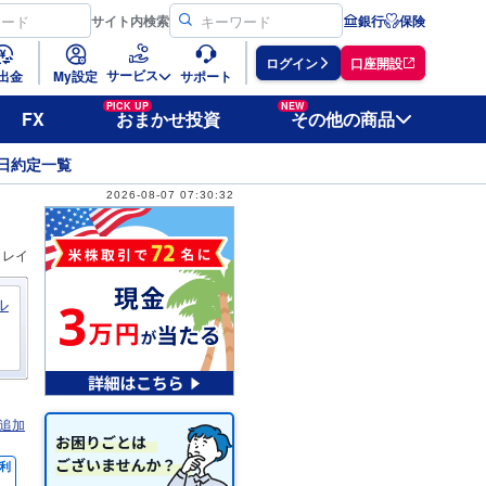
サイト
内検索
銀行
保険
ログイン
口座開設
サービス
出金
My設定
サポート
PICK UP
NEW
FX
おまかせ投資
その他の商品
日約定一覧
2026-08-07 07:30:32
ィレイ
ル
追加
利
％