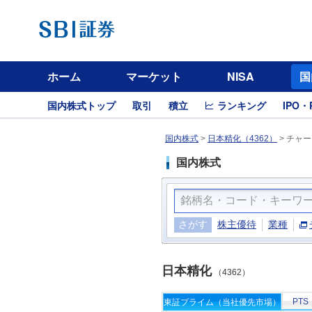
ホーム
マーケット
NISA
国
国内株式トップ
取引
積立
ランキング
IPO・
国内株式
>
日本精化（4362）
>
チャー
国内株式
さがす
株主優待
業種
日本精化
（4362）
PTS
東証プライム（当社優先市場）