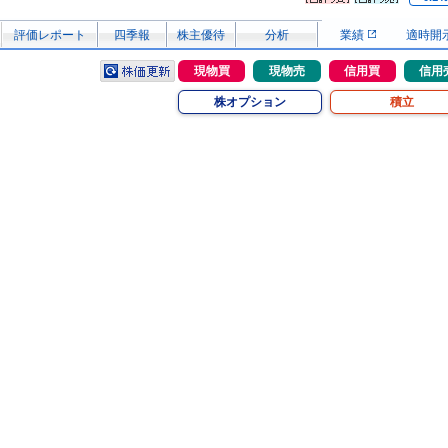
評価レポート
四季報
株主優待
分析
業績
適時開
現物買
現物売
信用買
信用
株オプション
積立