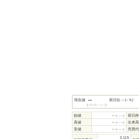
--
現在値
前日比 -- (--％)
(--/--/-- --:--)
始値
--
前日終
(--:--)
高値
--
出来高
(--:--)
安値
--
売買代
(--:--)
3,115