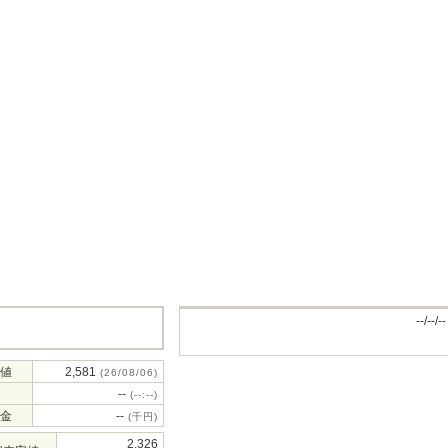
--/--/--
値
2,581
(26/08/06)
--
(--:--)
金
--
(千円)
2,326