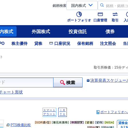
銘柄
検索
ポートフォリオ
口座管理
取引
入
内株式
外国株式
投資信託
債券
PO
株主優待
貸株
口座状況
保有銘柄
注文照会
当
ト
取引所株価：15分デ
決算発表スケジュー
チャート形状
スマート
ＩＲ
ポートフォリオへ
アラート
ＴＶ
貸株金
PTS株価比較
0.1