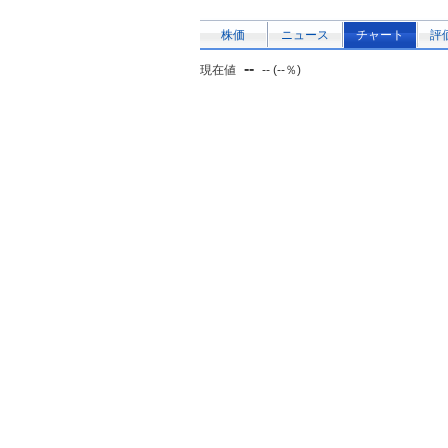
株価
ニュース
チャート
評
--
現在値
-- (--％)