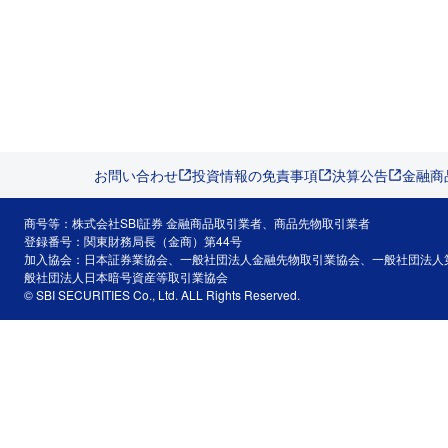
お問い合わせ
投資情報の免責事項
決算公告
金融商
商号等：株式会社SBI証券 金融商品取引業者、商品先物取引業者
登録番号：関東財務局長（金商）第44号
加入協会：日本証券業協会、一般社団法人金融先物取引業協会、一般社団法人
般社団法人日本暗号資産等取引業協会
© SBI SECURITIES Co., Ltd. ALL Rights Reserved.