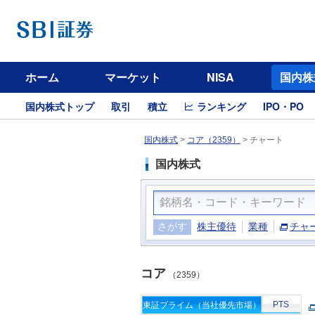
ホーム
マーケット
NISA
国内株
国内株式トップ
取引
積立
ランキング
IPO・PO
国内株式
>
コア（2359）
>
チャート
国内株式
さがす
株主優待
業種
チャ
コア
（2359）
PTS
東証プライム（当社優先市場）