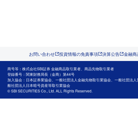
お問い合わせ
投資情報の免責事項
決算公告
金融商
商号等：株式会社SBI証券 金融商品取引業者、商品先物取引業者
登録番号：関東財務局長（金商）第44号
加入協会：日本証券業協会、一般社団法人金融先物取引業協会、一般社団法人
般社団法人日本暗号資産等取引業協会
© SBI SECURITIES Co., Ltd. ALL Rights Reserved.