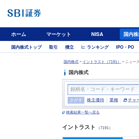
ホーム
マーケット
NISA
国内株
国内株式トップ
取引
積立
ランキング
IPO・PO
国内株式
>
イントラスト（7191）
>
ニュー
国内株式
さがす
株主優待
業種
チャ
検索結果一覧へ戻る
イントラスト
（7191）