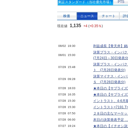
PTS
東証スタンダード（当社優先市場）
株価
ニュース
チャート
評
1,135
現在値
+4
(
+0.35％
)
利益成長【青天井】銘
08/02 19:30
決算プラス・インパク
08/01 15:00
(7月24日～30日発表分
決算プラス・インパク
07/29 15:48
ト (7月28日発表分)
決算マイナス・インパ
07/29 09:28
Ｓ (7月28日発表分)
★本日の【サプライズ決算
07/28 18:03
★本日の【サプライズ決算
07/28 16:35
イントラスト、4-6月期
07/28 15:30
イントラスト<7191.
07/28 15:30
２８日の主なマーケッ
07/28 07:50
本日の決算発表予定 … 
07/28 06:00
★本日の【イチオシ決算
07/27 19:24