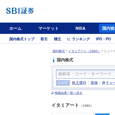
ホーム
マーケット
NISA
国内株
国内株式トップ
取引
積立
ランキング
IPO・PO
国内株式
>
イタミアート（168A）
>
ニュー
国内株式
さがす
株主優待
業種
チャ
検索結果一覧へ戻る
イタミアート
（168A）