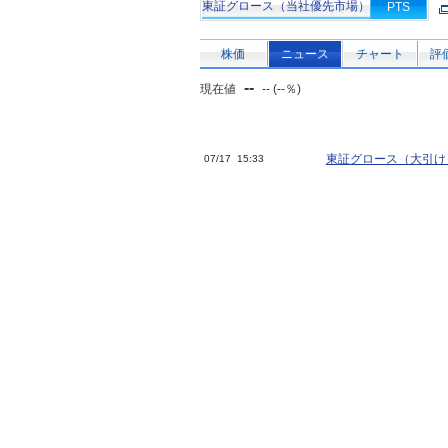
東証グロース（当社優先市場）
PTS
株価
ニュース
チャート
評
--
現在値
-- (--％)
東証グロース（大引け
07/17 15:33