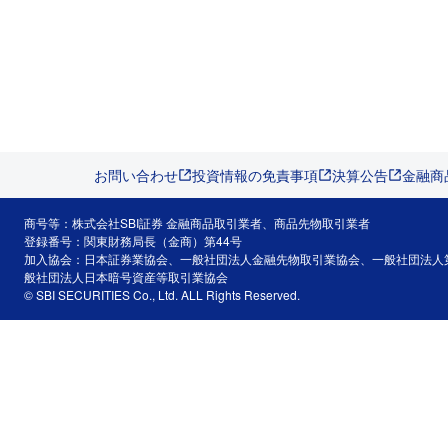
お問い合わせ
投資情報の免責事項
決算公告
金融商
商号等：株式会社SBI証券 金融商品取引業者、商品先物取引業者
登録番号：関東財務局長（金商）第44号
加入協会：日本証券業協会、一般社団法人金融先物取引業協会、一般社団法人
般社団法人日本暗号資産等取引業協会
© SBI SECURITIES Co., Ltd. ALL Rights Reserved.