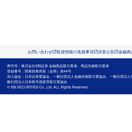
お問い合わせ
投資情報の免責事項
決算公告
金融商
商号等：株式会社SBI証券 金融商品取引業者、商品先物取引業者
登録番号：関東財務局長（金商）第44号
加入協会：日本証券業協会、一般社団法人金融先物取引業協会、一般社団法人
般社団法人日本暗号資産等取引業協会
© SBI SECURITIES Co., Ltd. ALL Rights Reserved.