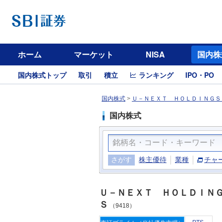
ホーム
マーケット
NISA
国内株
国内株式トップ
取引
積立
ランキング
IPO・PO
国内株式
>
Ｕ－ＮＥＸＴ ＨＯＬＤＩＮＧＳ（
国内株式
さがす
株主優待
業種
チャ
Ｕ－ＮＥＸＴ ＨＯＬＤＩＮ
Ｓ
（9418）