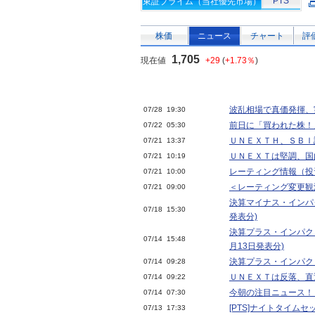
PTS
東証プライム（当社優先市場）
株価
ニュース
チャート
評
1,705
現在値
+29
(
+1.73％
)
波乱相場で真価発揮、
07/28 19:30
前日に「買われた株！
07/22 05:30
ＵＮＥＸＴＨ、ＳＢＩ
07/21 13:37
ＵＮＥＸＴは堅調、国
07/21 10:19
レーティング情報（投
07/21 10:00
＜レーティング変更観
07/21 09:00
決算マイナス・インパク
07/18 15:30
発表分)
決算プラス・インパク
07/14 15:48
月13日発表分)
決算プラス・インパクト
07/14 09:28
ＵＮＥＸＴは反落、直
07/14 09:22
今朝の注目ニュース！
07/14 07:30
[PTS]ナイトタイム
07/13 17:33