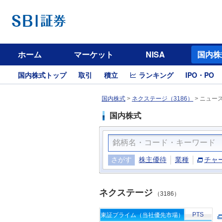
ホーム
マーケット
NISA
国内株
国内株式トップ
取引
積立
ランキング
IPO・PO
国内株式
>
ネクステージ（3186）
>
ニュー
国内株式
さがす
株主優待
業種
チャ
ネクステージ
（3186）
PTS
東証プライム（当社優先市場）