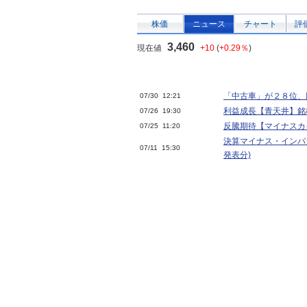
株価
ニュース
チャート
評
3,460
現在値
+10
(
+0.29％
)
「中古車」が２８位、
07/30 12:21
利益成長【青天井】銘柄
07/26 19:30
反騰期待【マイナスカイ
07/25 11:20
決算マイナス・インパク
07/11 15:30
発表分)