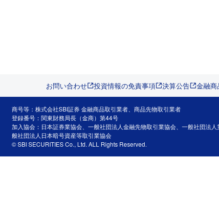
お問い合わせ
投資情報の免責事項
決算公告
金融商
商号等：株式会社SBI証券 金融商品取引業者、商品先物取引業者
登録番号：関東財務局長（金商）第44号
加入協会：日本証券業協会、一般社団法人金融先物取引業協会、一般社団法人
般社団法人日本暗号資産等取引業協会
© SBI SECURITIES Co., Ltd. ALL Rights Reserved.