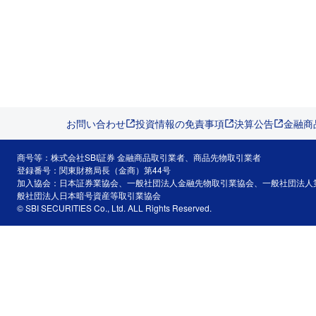
お問い合わせ
投資情報の免責事項
決算公告
金融商
商号等：株式会社SBI証券 金融商品取引業者、商品先物取引業者
登録番号：関東財務局長（金商）第44号
加入協会：日本証券業協会、一般社団法人金融先物取引業協会、一般社団法人
般社団法人日本暗号資産等取引業協会
© SBI SECURITIES Co., Ltd. ALL Rights Reserved.