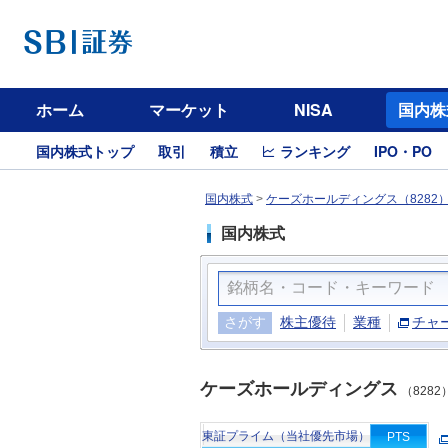
ホーム
マーケット
NISA
国内株
国内株式トップ
取引
積立
ランキング
IPO・PO
国内株式
>
ケーズホールディングス（8282
国内株式
さがす
株主優待
業種
チャ
ケーズホールディングス
（8282
東証プライム（当社優先市場）
PTS