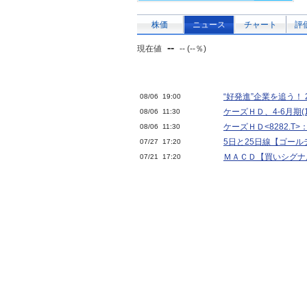
株価
ニュース
チャート
評
--
現在値
-- (--％)
“好発進”企業を追う！ 
08/06 19:00
ケーズＨＤ、4-6月期(
08/06 11:30
ケーズＨＤ<8282.T
08/06 11:30
5日と25日線【ゴール
07/27 17:20
ＭＡＣＤ【買いシグナル
07/21 17:20