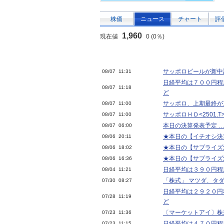
株価
ニュース
チャート
評
1,960
現在値
0 (0％)
サッポロビールが新中計
08/07 11:31
日経平均は７００円程
08/07 11:18
ど
サッポロ、上期最終が1
08/07 11:00
サッポロＨＤ<2501.T
08/07 11:00
本日の決算発表予定 … 
08/07 06:00
★本日の【イチオシ決算
08/06 20:11
★本日の【サプライズ決算
08/06 18:02
★本日の【サプライズ決算
08/06 16:36
日経平均は３９０円程
08/04 11:21
「株式」 マツダ、タ
07/30 08:27
日経平均は２９２０円
07/28 11:19
ど
〔マーケットアイ〕株
07/23 11:36
日経平均は４７０円程
07/23 11:15