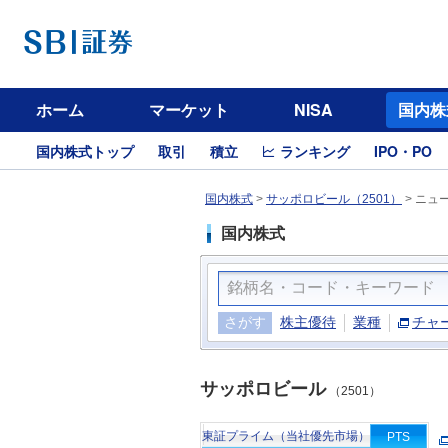
ホーム
マーケット
NISA
国内株
国内株式トップ
取引
積立
ランキング
IPO・PO
国内株式
>
サッポロビール（2501）
>
ニュ
国内株式
さがす
株主優待
業種
チャ
サッポロビール
（2501）
東証プライム（当社優先市場）
PTS