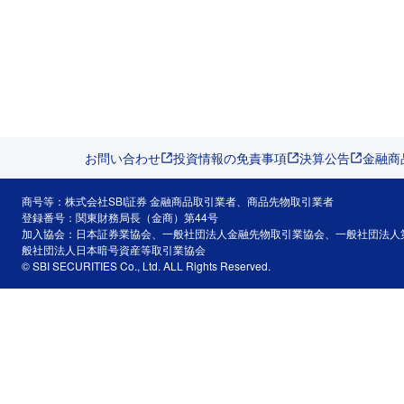
お問い合わせ
投資情報の免責事項
決算公告
金融商
商号等：株式会社SBI証券 金融商品取引業者、商品先物取引業者
登録番号：関東財務局長（金商）第44号
加入協会：日本証券業協会、一般社団法人金融先物取引業協会、一般社団法人
般社団法人日本暗号資産等取引業協会
© SBI SECURITIES Co., Ltd. ALL Rights Reserved.