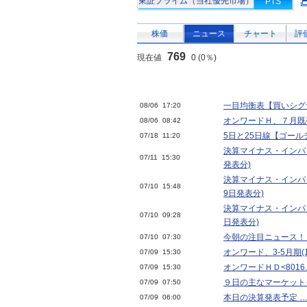
東証プライム（当社優先市場）
PTS
株価
ニュース
チャート
評
769
現在値
0 (0％)
一目均衡表【買いシグナ
08/06 17:20
オンワードＨ、７月既
08/06 08:42
5日と25日線【ゴール
07/18 11:20
決算マイナス・インパク
07/11 15:30
発表分)
決算マイナス・インパ
07/10 15:48
9日発表分)
決算マイナス・インパ
07/10 09:28
日発表分)
今朝の注目ニュース！
07/10 07:30
オンワード、3-5月期(
07/09 15:30
オンワードＨＤ<8016
07/09 15:30
９日の主なマーケット
07/09 07:50
本日の決算発表予定 …
07/09 06:00