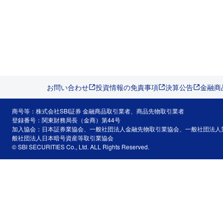
お問い合わせ
投資情報の免責事項
決算公告
金融商
商号等：株式会社SBI証券 金融商品取引業者、商品先物取引業者
登録番号：関東財務局長（金商）第44号
加入協会：日本証券業協会、一般社団法人金融先物取引業協会、一般社団法人
般社団法人日本暗号資産等取引業協会
© SBI SECURITIES Co., Ltd. ALL Rights Reserved.