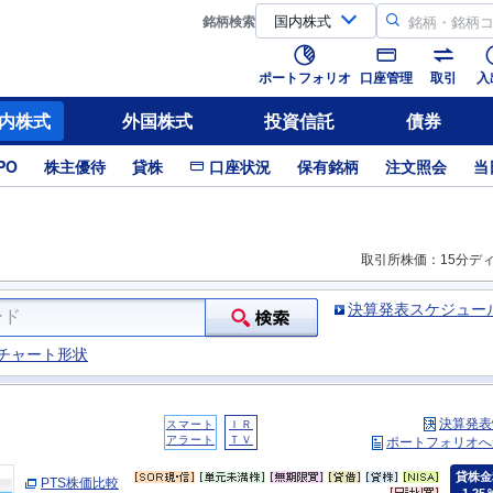
銘柄
検索
ポートフォリオ
口座管理
取引
入
内株式
外国株式
投資信託
債券
PO
株主優待
貸株
口座状況
保有銘柄
注文照会
当
取引所株価：15分デ
決算発表スケジュー
チャート形状
決算発表
スマート
ＩＲ
アラート
ＴＶ
ポートフォリオへ
貸株金
PTS株価比較