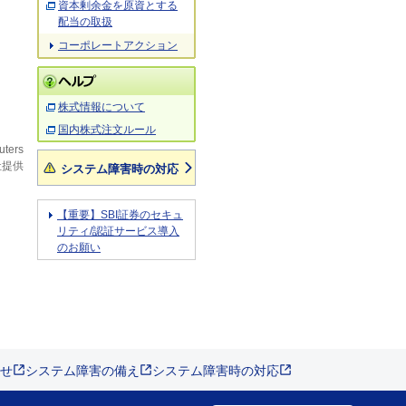
資本剰余金を原資とする
配当の取扱
コーポレートアクション
株式情報について
国内株式注文ルール
uters
システム障害時の対応
社提供
【重要】SBI証券のセキュ
リティ/認証サービス導入
のお願い
せ
システム障害の備え
システム障害時の対応