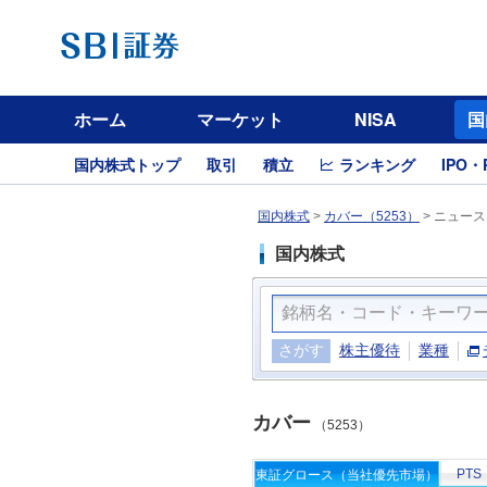
ホーム
マーケット
NISA
国
国内株式トップ
取引
積立
ランキング
IPO・
国内株式
>
カバー（5253）
>
ニュース
国内株式
さがす
株主優待
業種
カバー
（5253）
PTS
東証グロース（当社優先市場）