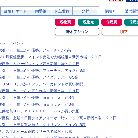
1.25
評価レポート
四季報
株主優待
分析
業績
適時開
現物買
現物売
信用買
信用
株オプション
積立
ケットイベント
大引け）＝値上がり優勢、フィーチャがS高
が１月安値更新、マインド悪化で大幅続落＝新興市場・２９日
が反発、カバーがストップ高＝新興市場・２７日
大引け）＝値上がり優勢、フィーチャ、アイズがS高
前引け）＝値上がり優勢、アイズ、カバーがS高
ＳＵＭＣＯ、東洋エンジ、ベイカレントが買い気配
が反落、カバーなど売られる＝新興市場・２４日
大引け）＝値下がり優勢、ｍｏｎｏＡＩがS高
前引け）＝値下がり優勢、ｍｏｎｏＡＩがS高
三井松島ＨＤ、ＶＩＸＥＴＦ、ＫＯＡが買い気配
が反発、上場２日目ティアフォーが一時ストップ高＝新興市場・２３日
大引け）＝売り買い拮抗、クオリプス、アイズがS高
落、スマホゲーム正式リリースで出尽くし感