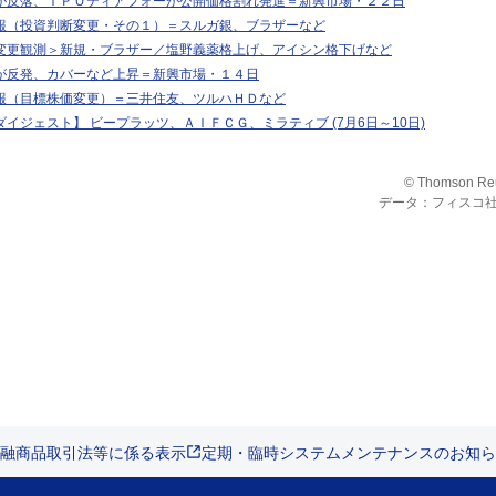
が反落、ＩＰＯティアフォーが公開価格割れ発進＝新興市場・２２日
報（投資判断変更・その１）＝スルガ銀、ブラザーなど
変更観測＞新規・ブラザー／塩野義薬格上げ、アイシン格下げなど
が反発、カバーなど上昇＝新興市場・１４日
報（目標株価変更）＝三井住友、ツルハＨＤなど
イジェスト】 ビープラッツ、ＡＩＦＣＧ、ミラティブ (7月6日～10日)
© Thomson Re
データ：フィスコ
融商品取引法等に係る表示
定期・臨時システムメンテナンスのお知ら