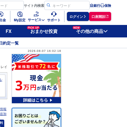
サイト
内検索
銀行
保険
ログイン
口座開設
サービス
出金
My設定
サポート
PICK UP
NEW
FX
おまかせ投資
その他の商品
日約定一覧
2026-08-07 16:02:18
ィレイ
ル
情報
追加
利