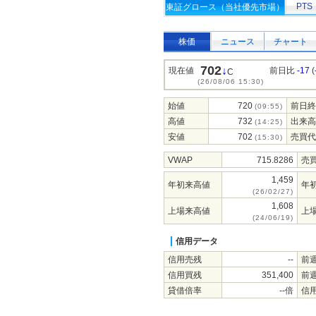
PTS
東証グロース（当社優先市場）
株価
ニュース
チャート
702
↓
現在値
前日比
-17
(
C
(26/08/06 15:30)
始値
720
前日終
(09:55)
高値
732
出来高
(14:25)
安値
702
売買代
(15:30)
VWAP
715.8286
売
1,459
年初来高値
年
(26/02/27)
1,608
上場来高値
上
(24/06/19)
信用データ
信用売残
--
前
信用買残
351,400
前
貸借倍率
--倍
信用