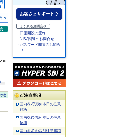
利
％
お客さまサポート
示
よくあるお問合せ
売
・口座開設の流れ
・NISA関連のお問合せ
・パスワード関連のお問合
せ
5:30
年
比較
国内株式現物 本日の注意
銘柄
国内株式信用 本日の注意
銘柄
国内株式 お取引注意事項