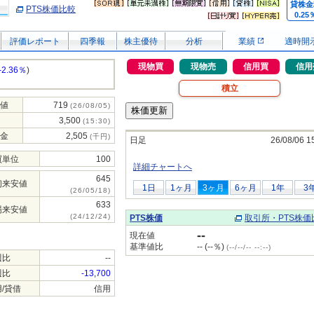
貸株金
PTS株価比較
0.25
評価レポート
四季報
株主優待
分析
業績
適時開
現物買
現物売
信用買
信用
-2.36％
)
積立
値
719
(26/08/05)
3,500
(15:30)
金
2,505
(千円)
日足
26/08/06 1
買単位
100
詳細チャートへ
645
初来安値
1日
1ヶ月
3ヶ月
6ヶ月
1年
3
(26/05/18)
633
場来安値
(24/12/24)
PTS株価
取引所・PTS株価
--
現在値
基準値比
-- (--％)
(--/--/-- --:--)
週比
--
週比
-13,700
/貸借
信用