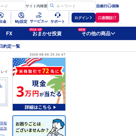
サイト
内検索
銀行
保険
ログイン
口座開設
サービス
出金
My設定
サポート
PICK UP
NEW
FX
おまかせ投資
その他の商品
日約定一覧
2026-08-06 20:34:47
ィレイ
ル
情報
追加