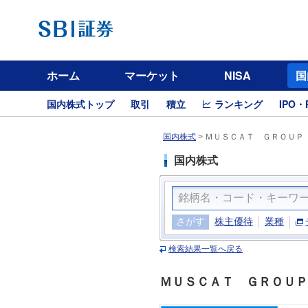
ホーム
マーケット
NISA
国
国内株式トップ
取引
積立
ランキング
IPO・
国内株式
>
ＭＵＳＣＡＴ ＧＲＯＵＰ（
国内株式
さがす
株主優待
業種
検索結果一覧へ戻る
ＭＵＳＣＡＴ ＧＲＯＵＰ