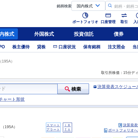
銘柄
検索
ポートフォリオ
口座管理
取引
入
内株式
外国株式
投資信託
債券
PO
株主優待
貸株
口座状況
保有銘柄
注文照会
当
195A）
取引所株価：15分デ
決算発表スケジュー
チャート形状
決算発表
スマート
ＩＲ
（195A）
アラート
ＴＶ
ポートフォリオへ