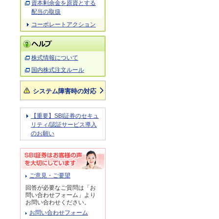
資本剰余金を原資とする
配当の取扱
コーポレートアクション
株式情報について
国内株式注文ルール
システム障害時の対応
【重要】SBI証券のセキュ
リティ/認証サービス導入
のお願い
ご意見・ご要望
回答が必要なご質問は「お
問い合わせフォーム」より
お問い合わせください。
お問い合わせフォーム