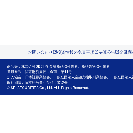
お問い合わせ
投資情報の免責事項
決算公告
金融商
商号等：株式会社SBI証券 金融商品取引業者、商品先物取引業者
登録番号：関東財務局長（金商）第44号
加入協会：日本証券業協会、一般社団法人金融先物取引業協会、一般社団法人
般社団法人日本暗号資産等取引業協会
© SBI SECURITIES Co., Ltd. ALL Rights Reserved.