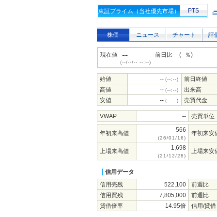
PTS
東証プライム（当社優先市場）
株価
ニュース
チャート
評
--
現在値
前日比 -- (--％)
(--/--/-- --:--)
始値
--
前日終値
(--:--)
高値
--
出来高
(--:--)
安値
--
売買代金
(--:--)
VWAP
--
売買単位
566
年初来高値
年初来安
(26/01/16)
1,698
上場来高値
上場来安
(21/12/28)
信用データ
信用売残
522,100
前週比
信用買残
7,805,000
前週比
貸借倍率
14.95倍
信用/貸借