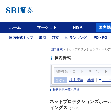
ホーム
マーケット
NISA
国内株
国内株式トップ
取引
積立
ランキング
IPO・PO
国内株式
>
ネットプロテクションズホールディ
国内株式
さがす
株主優待
業種
チャ
検索結果一覧へ戻る
ネットプロテクションズホー
ィングス
（7383）