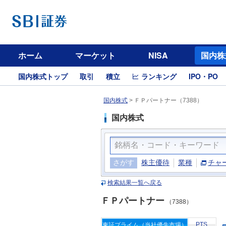
ホーム
マーケット
NISA
国内株
国内株式トップ
取引
積立
ランキング
IPO・PO
国内株式
>
ＦＰパートナー（7388）
国内株式
さがす
株主優待
業種
チャ
検索結果一覧へ戻る
ＦＰパートナー
（7388）
PTS
東証プライム（当社優先市場）