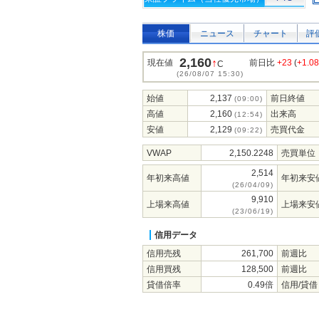
株価
ニュース
チャート
評
2,160
↑
現在値
前日比
+23
(
+1.0
C
(26/08/07 15:30)
始値
2,137
前日終値
(09:00)
高値
2,160
出来高
(12:54)
安値
2,129
売買代金
(09:22)
VWAP
2,150.2248
売買単位
2,514
年初来高値
年初来安
(26/04/09)
9,910
上場来高値
上場来安
(23/06/19)
信用データ
信用売残
261,700
前週比
信用買残
128,500
前週比
貸借倍率
0.49倍
信用/貸借