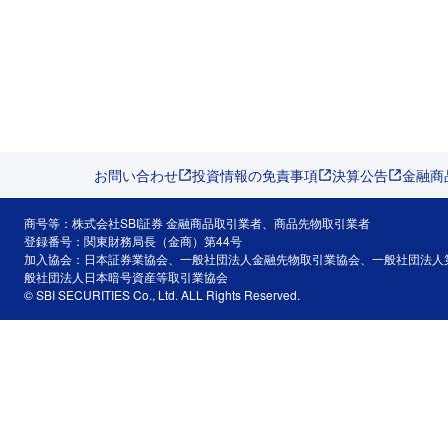
お問い合わせ
投資情報の免責事項
決算公告
金融商
商号等：株式会社SBI証券 金融商品取引業者、商品先物取引業者
登録番号：関東財務局長（金商）第44号
加入協会：日本証券業協会、一般社団法人金融先物取引業協会、一般社団法人
般社団法人日本暗号資産等取引業協会
© SBI SECURITIES Co., Ltd. ALL Rights Reserved.