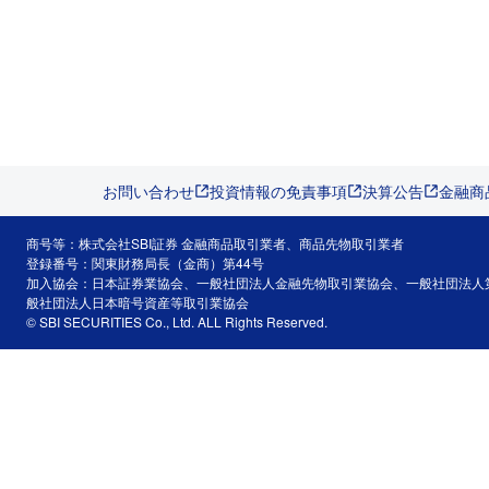
お問い合わせ
投資情報の免責事項
決算公告
金融商
商号等：株式会社SBI証券 金融商品取引業者、商品先物取引業者
登録番号：関東財務局長（金商）第44号
加入協会：日本証券業協会、一般社団法人金融先物取引業協会、一般社団法人
般社団法人日本暗号資産等取引業協会
© SBI SECURITIES Co., Ltd. ALL Rights Reserved.