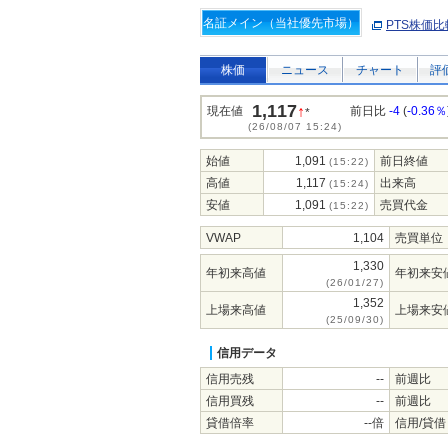
名証メイン（当社優先市場）
PTS株価比
株価
ニュース
チャート
評
1,117
↑
現在値
前日比
-4
(
-0.36％
*
(26/08/07 15:24)
始値
1,091
前日終値
(15:22)
高値
1,117
出来高
(15:24)
安値
1,091
売買代金
(15:22)
VWAP
1,104
売買単位
1,330
年初来高値
年初来安
(26/01/27)
1,352
上場来高値
上場来安
(25/09/30)
信用データ
信用売残
--
前週比
信用買残
--
前週比
貸借倍率
--倍
信用/貸借