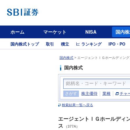
ホーム
マーケット
NISA
国内株
国内株式トップ
取引
積立
ランキング
IPO・PO
国内株式
>
エージェントＩＧホールディングス
国内株式
さがす
株主優待
業種
チャ
検索結果一覧へ戻る
エージェントＩＧホールディ
ス
（377A）