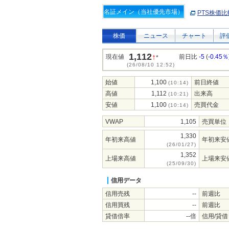
名証メイン（当社優先市場）
PTS株価比
株価
ニュース
チャート
評
1,112
↑
現在値
前日比
-5
(
-0.45％
*
(26/08/10 12:52)
始値
1,100
前日終値
(10:14)
高値
1,112
出来高
(10:21)
安値
1,100
売買代金
(10:14)
VWAP
1,105
売買単位
1,330
年初来高値
年初来安
(26/01/27)
1,352
上場来高値
上場来安
(25/09/30)
信用データ
信用売残
--
前週比
信用買残
--
前週比
貸借倍率
--倍
信用/貸借