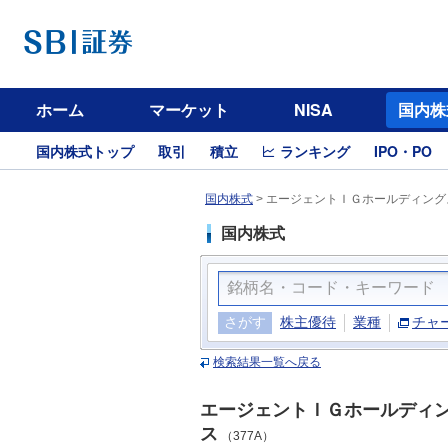
ホーム
マーケット
NISA
国内株
国内株式トップ
取引
積立
ランキング
IPO・PO
国内株式
>
エージェントＩＧホールディングス
国内株式
さがす
株主優待
業種
チャ
検索結果一覧へ戻る
エージェントＩＧホールディ
ス
（377A）