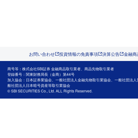
お問い合わせ
投資情報の免責事項
決算公告
金融商
商号等：株式会社SBI証券 金融商品取引業者、商品先物取引業者
登録番号：関東財務局長（金商）第44号
加入協会：日本証券業協会、一般社団法人金融先物取引業協会、一般社団法人
般社団法人日本暗号資産等取引業協会
© SBI SECURITIES Co., Ltd. ALL Rights Reserved.