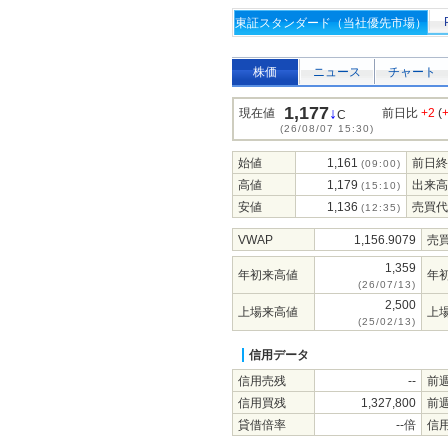
東証スタンダード（当社優先市場）
株価
ニュース
チャート
1,177
↓
現在値
前日比
+2
(
C
(26/08/07 15:30)
始値
1,161
前日終
(09:00)
高値
1,179
出来高
(15:10)
安値
1,136
売買代
(12:35)
VWAP
1,156.9079
売
1,359
年初来高値
年
(26/07/13)
2,500
上場来高値
上
(25/02/13)
信用データ
信用売残
--
前
信用買残
1,327,800
前
貸借倍率
--倍
信用