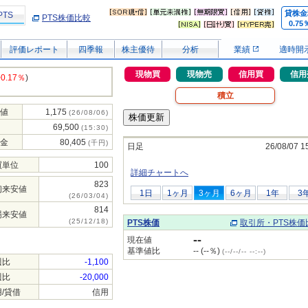
貸株金
PTS
PTS株価比較
0.75
評価レポート
四季報
株主優待
分析
業績
適時開
現物買
現物売
信用買
信用
+0.17％
)
積立
値
1,175
(26/08/06)
69,500
(15:30)
金
80,405
(千円)
日足
26/08/07 1
買単位
100
詳細チャートへ
823
初来安値
1日
1ヶ月
3ヶ月
6ヶ月
1年
3
(26/03/04)
814
場来安値
(25/12/18)
PTS株価
取引所・PTS株価
--
現在値
基準値比
-- (--％)
(--/--/-- --:--)
週比
-1,100
週比
-20,000
/貸借
信用