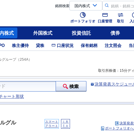
銘柄
検索
ポートフォリオ
口座管理
取引
入
内株式
外国株式
投資信託
債券
PO
株主優待
貸株
口座状況
保有銘柄
注文照会
当
グループ（254A）
取引所株価：15分デ
決算発表スケジュー
チャート形状
ルグル
スマート
ＩＲ
決算発表
アラート
ＴＶ
ポートフォリオへ