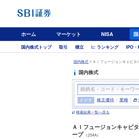
ホーム
マーケット
NISA
国
国内株式トップ
取引
積立
ランキング
IPO・
国内株式
>
ＡＩフュージョンキャピタル
国内株式
さがす
株主優待
業種
検索結果一覧へ戻る
ＡＩフュージョンキャピタ
ープ
（254A）