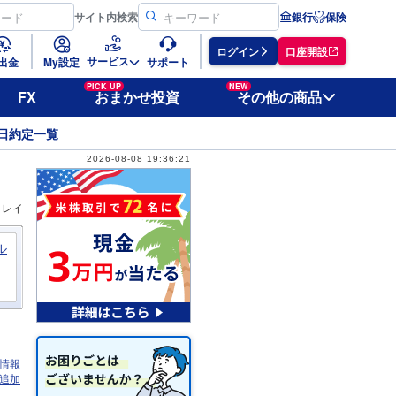
サイト
内検索
銀行
保険
ログイン
口座開設
サービス
出金
My設定
サポート
PICK UP
NEW
FX
おまかせ投資
その他の商品
日約定一覧
2026-08-08 19:36:21
ィレイ
ル
情報
追加