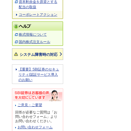
資本剰余金を原資とする
配当の取扱
コーポレートアクション
株式情報について
国内株式注文ルール
システム障害時の対応
【重要】SBI証券のセキュ
リティ/認証サービス導入
のお願い
ご意見・ご要望
回答が必要なご質問は「お
問い合わせフォーム」より
お問い合わせください。
お問い合わせフォーム