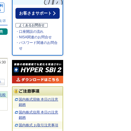
利
％
お客さまサポート
示
よくあるお問合せ
売
・口座開設の流れ
・NISA関連のお問合せ
・パスワード関連のお問合
せ
5:30
年
比較
国内株式現物 本日の注意
銘柄
国内株式信用 本日の注意
銘柄
国内株式 お取引注意事項