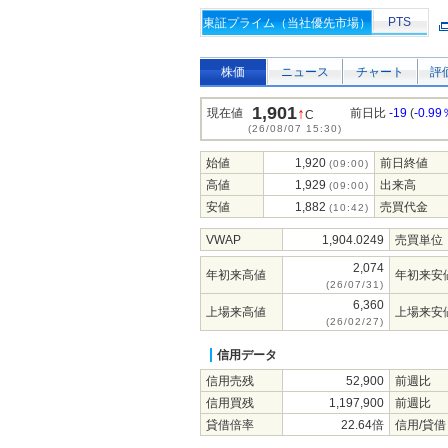
PTS
東証プライム（当社優先市場）
株価
ニュース
チャート
評
1,901
↑
現在値
前日比
-19
(
-0.99
C
(26/08/07 15:30)
始値
1,920
前日終値
(09:00)
高値
1,929
出来高
(09:00)
安値
1,882
売買代金
(10:42)
VWAP
1,904.0249
売買単位
2,074
年初来高値
年初来安
(26/07/31)
6,360
上場来高値
上場来安
(26/02/27)
信用データ
信用売残
52,900
前週比
信用買残
1,197,900
前週比
貸借倍率
22.64倍
信用/貸借