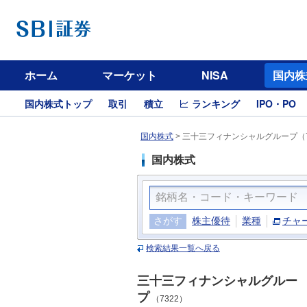
ホーム
マーケット
NISA
国内株
国内株式トップ
取引
積立
ランキング
IPO・PO
国内株式
>
三十三フィナンシャルグループ（7
国内株式
さがす
株主優待
業種
チャ
検索結果一覧へ戻る
三十三フィナンシャルグルー
プ
（7322）