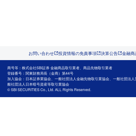
お問い合わせ
投資情報の免責事項
決算公告
金融商
商号等：株式会社SBI証券 金融商品取引業者、商品先物取引業者
登録番号：関東財務局長（金商）第44号
加入協会：日本証券業協会、一般社団法人金融先物取引業協会、一般社団法人
般社団法人日本暗号資産等取引業協会
© SBI SECURITIES Co., Ltd. ALL Rights Reserved.