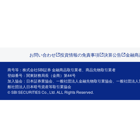
お問い合わせ
投資情報の免責事項
決算公告
金融商
商号等：株式会社SBI証券 金融商品取引業者、商品先物取引業者
登録番号：関東財務局長（金商）第44号
加入協会：日本証券業協会、一般社団法人金融先物取引業協会、一般社団法人
般社団法人日本暗号資産等取引業協会
© SBI SECURITIES Co., Ltd. ALL Rights Reserved.