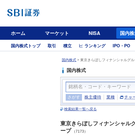
ホーム
マーケット
NISA
国内株
国内株式トップ
取引
積立
ランキング
IPO・PO
国内株式
>
東京きらぼしフィナンシャルグルー
国内株式
さがす
株主優待
業種
チャ
検索結果一覧へ戻る
東京きらぼしフィナンシャル
ープ
（7173）