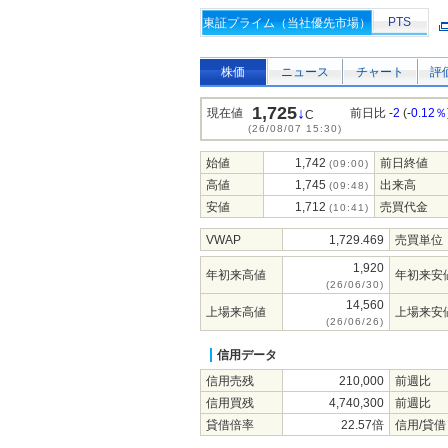
PTS
東証プライム（当社優先市場）
株価
ニュース
チャート
評
1,725
↓
現在値
前日比
-2
(
-0.12％
C
(26/08/07 15:30)
始値
1,742
前日終値
(09:00)
高値
1,745
出来高
(09:48)
安値
1,712
売買代金
(10:41)
VWAP
1,729.469
売買単位
1,920
年初来高値
年初来安
(26/06/30)
14,560
上場来高値
上場来安
(26/06/26)
信用データ
信用売残
210,000
前週比
信用買残
4,740,300
前週比
貸借倍率
22.57倍
信用/貸借