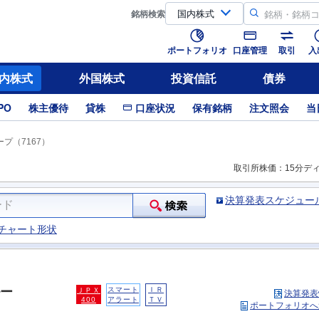
銘柄
検索
ポートフォリオ
口座管理
取引
入
内株式
外国株式
投資信託
債券
PO
株主優待
貸株
口座状況
保有銘柄
注文照会
当
プ（7167）
取引所株価：15分デ
決算発表スケジュー
チャート形状
ー
スマート
ＩＲ
ＪＰＸ
決算発表
400
アラート
ＴＶ
ポートフォリオへ