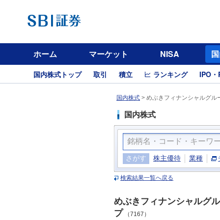
ホーム
マーケット
NISA
国
国内株式トップ
取引
積立
ランキング
IPO・
国内株式
>
めぶきフィナンシャルグルー
国内株式
さがす
株主優待
業種
検索結果一覧へ戻る
めぶきフィナンシャルグル
プ
（7167）