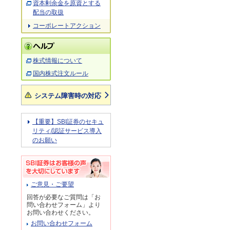
資本剰余金を原資とする
配当の取扱
コーポレートアクション
株式情報について
国内株式注文ルール
システム障害時の対応
【重要】SBI証券のセキュ
リティ/認証サービス導入
のお願い
ご意見・ご要望
回答が必要なご質問は「お
問い合わせフォーム」より
お問い合わせください。
お問い合わせフォーム