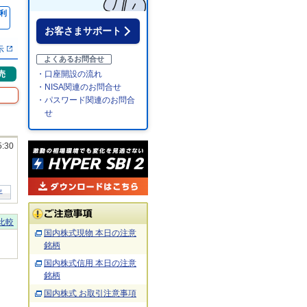
利
％
お客さまサポート
示
よくあるお問合せ
売
・口座開設の流れ
・NISA関連のお問合せ
・パスワード関連のお問合
せ
5:30
年
比較
国内株式現物 本日の注意
銘柄
国内株式信用 本日の注意
銘柄
国内株式 お取引注意事項