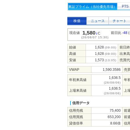
PTS
東証プライム（当社優先市場）
株価
ニュース
チャート
1,580
↓
現在値
前日比
-48
(
C
(26/08/07 15:30)
始値
1,628
前日終
(09:00)
高値
1,628
出来高
(09:00)
安値
1,573
売買代
(13:05)
VWAP
1,590.3586
売
1,636.5
年初来高値
年
(26/08/06)
1,636.5
上場来高値
上
(26/08/06)
信用データ
信用売残
75,400
前
信用買残
653,200
前
貸借倍率
8.66倍
信用