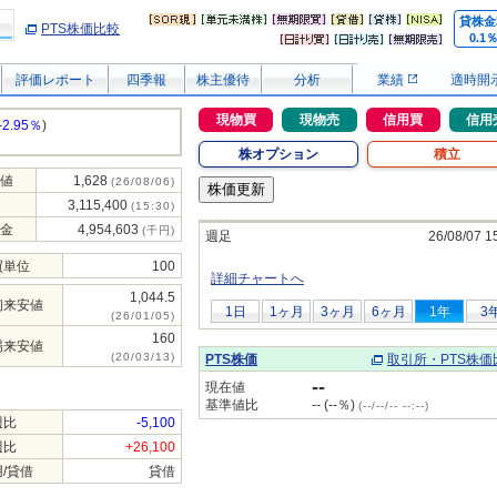
貸株金
PTS株価比較
0.1
評価レポート
四季報
株主優待
分析
業績
適時開
現物買
現物売
信用買
信用
-2.95％
)
株オプション
積立
値
1,628
(26/08/06)
3,115,400
(15:30)
金
4,954,603
(千円)
週足
26/08/07 1
買単位
100
詳細チャートへ
1,044.5
初来安値
1日
1ヶ月
3ヶ月
6ヶ月
1年
3
(26/01/05)
160
場来安値
(20/03/13)
PTS株価
取引所・PTS株価
--
現在値
基準値比
-- (--％)
(--/--/-- --:--)
週比
-5,100
週比
+26,100
/貸借
貸借