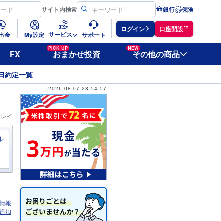
サイト
内検索
銀行
保険
ログイン
口座開設
サービス
出金
My設定
サポート
PICK UP
NEW
FX
おまかせ投資
その他の商品
日約定一覧
2026-08-07 23:54:57
ィレイ
ル
情報
追加