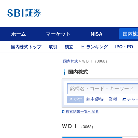
ホーム
マーケット
NISA
国内株
国内株式トップ
取引
積立
ランキング
IPO・PO
国内株式
>
ＷＤＩ（3068）
国内株式
さがす
株主優待
業種
チャ
検索結果一覧へ戻る
ＷＤＩ
（3068）