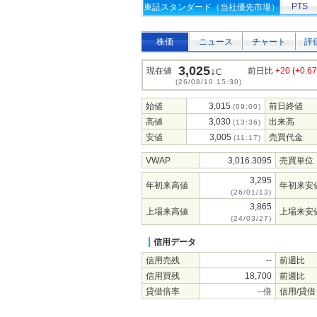
PTS
東証スタンダード（当社優先市場）
株価
ニュース
チャート
評
3,025
↓
現在値
前日比
+20
(
+0.6
C
(26/08/10 15:30)
始値
3,015
前日終値
(09:00)
高値
3,030
出来高
(13:36)
安値
3,005
売買代金
(11:17)
VWAP
3,016.3095
売買単位
3,295
年初来高値
年初来安
(26/01/13)
3,865
上場来高値
上場来安
(24/03/27)
信用データ
信用売残
--
前週比
信用買残
18,700
前週比
貸借倍率
--倍
信用/貸借