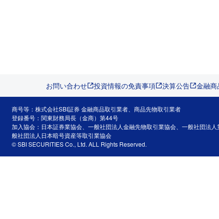
お問い合わせ
投資情報の免責事項
決算公告
金融商
商号等：株式会社SBI証券 金融商品取引業者、商品先物取引業者
登録番号：関東財務局長（金商）第44号
加入協会：日本証券業協会、一般社団法人金融先物取引業協会、一般社団法人
般社団法人日本暗号資産等取引業協会
© SBI SECURITIES Co., Ltd. ALL Rights Reserved.