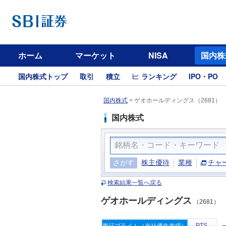
ホーム
マーケット
NISA
国内株
国内株式トップ
取引
積立
ランキング
IPO・PO
国内株式
>
ゲオホールディングス（2681）
国内株式
さがす
株主優待
業種
チャ
検索結果一覧へ戻る
ゲオホールディングス
（2681）
PTS