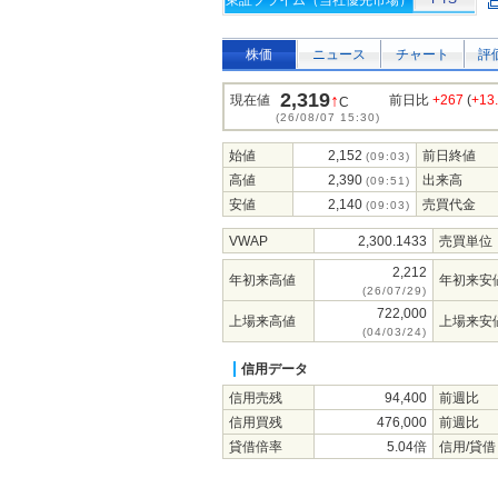
東証プライム（当社優先市場）
株価
ニュース
チャート
評
2,319
↑
現在値
前日比
+267
(
+13
C
(26/08/07 15:30)
始値
2,152
前日終値
(09:03)
高値
2,390
出来高
(09:51)
安値
2,140
売買代金
(09:03)
VWAP
2,300.1433
売買単位
2,212
年初来高値
年初来安
(26/07/29)
722,000
上場来高値
上場来安
(04/03/24)
信用データ
信用売残
94,400
前週比
信用買残
476,000
前週比
貸借倍率
5.04倍
信用/貸借